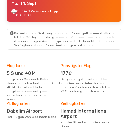
Mo., 14. Sept.
Gulf Air
1 Zwischenstopp
GOI
- DOH
Die auf dieser Seite angegebenen Preise galten innerhalb der
letzten 20 Tage für die genannten Zeiträume und stellen nicht
den endgültigen Angebotspreis dar. Bitte beachten Sie, dass
Verfügbarkeit und Preise Änderungen unterliegen.
Flugdauer
Günstigster Flug
Hau
5 S und 40 M
177€
M
Flüge von Goa nach Doha
Der günstigste einfache Flug
Laut Suchanfragen unserer
dauern durchschnittlich 5 S und
von Goa nach Doha der von
Kund
40 M. Die tatsächliche
unseren Kunden in den letzten
Haup
Flugdauer kann aufgrund
72 Stunden gefunden wurde
Goa
verschiedener Faktoren
abweichen.
Gün
Abflughafen
Zielflughafen
M
Dabolim Airport
Hamad International
April ist die beste Zeit um
Airport
Bei Flügen von Goa nach Doha
gün
Für die Strecke von Goa nach
Doh
Doha