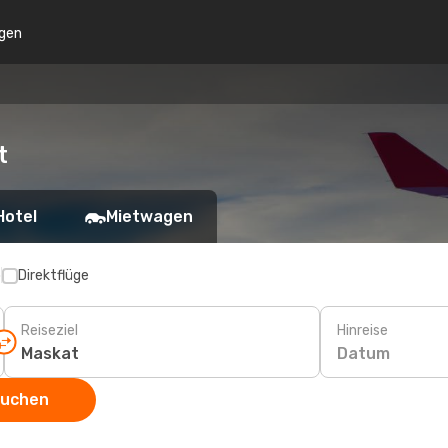
gen
t
Hotel
Mietwagen
p
Direktflüge
Reiseziel
Hinreise
Datum
suchen