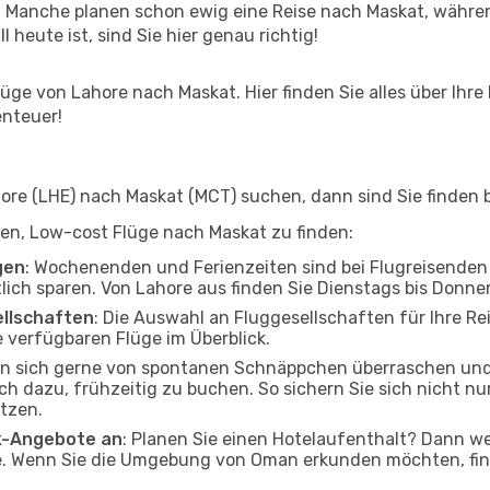
 Manche planen schon ewig eine Reise nach Maskat, währen
l heute ist, sind Sie hier genau richtig!
ge von Lahore nach Maskat. Hier finden Sie alles über Ihre 
enteuer!
re (LHE) nach Maskat (MCT) suchen, dann sind Sie finden b
lfen, Low-cost Flüge nach Maskat zu finden:
gen
: Wochenenden und Ferienzeiten sind bei Flugreisenden b
tlich sparen. Von Lahore aus finden Sie Dienstags bis Donne
ellschaften
: Die Auswahl an Fluggesellschaften für Ihre Re
 verfügbaren Flüge im Überblick.
en sich gerne von spontanen Schnäppchen überraschen un
och dazu, frühzeitig zu buchen. So sichern Sie sich nicht n
tzen.
ak-Angebote an
: Planen Sie einen Hotelaufenthalt? Dann we
. Wenn Sie die Umgebung von Oman erkunden möchten, finde