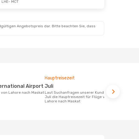
LHE
- MCT
dgültigen Angebotspreis dar. Bitte beachten Sie, dass
Hauptreisezeit
Fluggesell
Flugstreck
ternational Airport
Juli
SalamAir
ke von Lahore nach Maskat
Laut Suchanfragen unserer Kunden ist
Juli die Hauptreisezeit für Flüge von
Fluggesellschaften die Flüge von
Lahore nach Maskat
Lahore nach