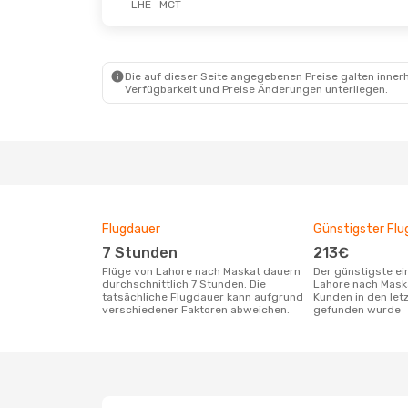
LHE
- MCT
Die auf dieser Seite angegebenen Preise galten innerh
Verfügbarkeit und Preise Änderungen unterliegen.
Flugdauer
Günstigster Flu
7 Stunden
213€
Flüge von Lahore nach Maskat dauern
Der günstigste einfache Flug von
durchschnittlich 7 Stunden. Die
Lahore nach Mask
tatsächliche Flugdauer kann aufgrund
Kunden in den let
verschiedener Faktoren abweichen.
gefunden wurde