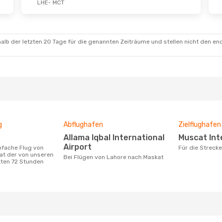
LHE
- MCT
alb der letzten 20 Tage für die genannten Zeiträume und stellen nicht den en
g
Abflughafen
Zielflughafen
Allama Iqbal International
Muscat In
Airport
Für die Strec
at der von unseren
Bei Flügen von Lahore nach Maskat
zten 72 Stunden