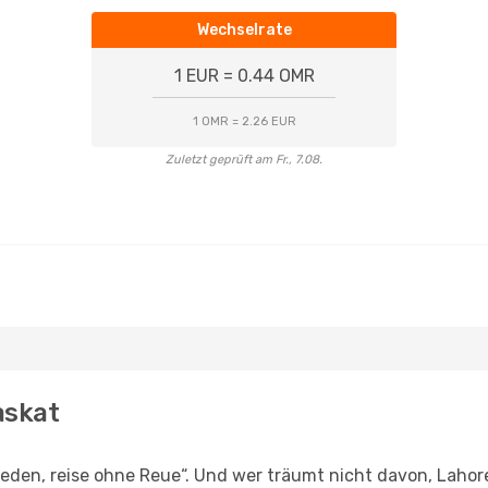
Wechselrate
1 EUR = 0.44 OMR
1 OMR = 2.26 EUR
Zuletzt geprüft am Fr., 7.08.
askat
den, reise ohne Reue“. Und wer träumt nicht davon, Lahore