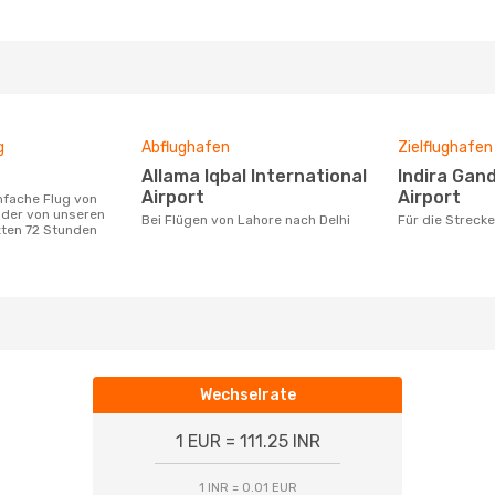
g
Abflughafen
Zielflughafen
Allama Iqbal International
Indira Gandhi International
Airport
Airport
 der von unseren
Bei Flügen von Lahore nach Delhi
Für die Streck
zten 72 Stunden
Wechselrate
1 EUR = 111.25 INR
1 INR = 0.01 EUR