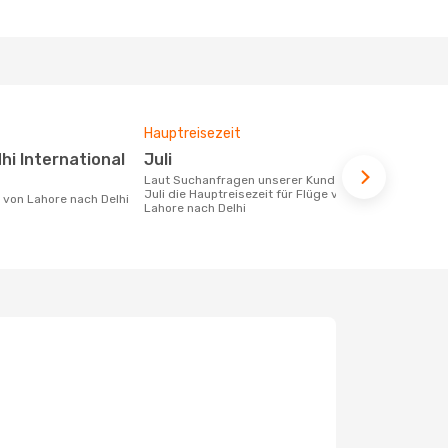
Hauptreisezeit
Durchschnit
Juli
655 €
Laut Suchanfragen unserer Kunden ist
Der durchschnittliche Preis für Flüge
Juli die Hauptreisezeit für Flüge von
von Lahore n
e von Lahore nach Delhi
Lahore nach Delhi
Dieser Preis
6 Monate be