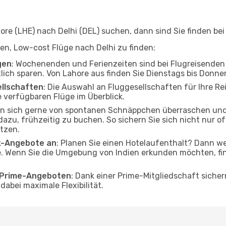
e (LHE) nach Delhi (DEL) suchen, dann sind Sie finden bei 
lfen, Low-cost Flüge nach Delhi zu finden:
gen
: Wochenenden und Ferienzeiten sind bei Flugreisenden b
tlich sparen. Von Lahore aus finden Sie Dienstags bis Donne
ellschaften
: Die Auswahl an Fluggesellschaften für Ihre Rei
 verfügbaren Flüge im Überblick.
en sich gerne von spontanen Schnäppchen überraschen und
 dazu, frühzeitig zu buchen. So sichern Sie sich nicht nur 
tzen.
ak-Angebote an
: Planen Sie einen Hotelaufenthalt? Dann we
. Wenn Sie die Umgebung von Indien erkunden möchten, find
o Prime-Angeboten
: Dank einer Prime-Mitgliedschaft sicher
abei maximale Flexibilität.