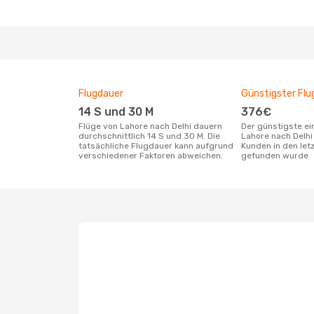
Flugdauer
Günstigster Flu
14 S und 30 M
376€
Flüge von Lahore nach Delhi dauern
Der günstigste einfache Flug von
durchschnittlich 14 S und 30 M. Die
Lahore nach Delhi
tatsächliche Flugdauer kann aufgrund
Kunden in den let
verschiedener Faktoren abweichen.
gefunden wurde