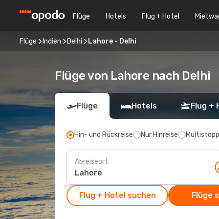
Flüge
Hotels
Flug + Hotel
Mietwa
Flüge
Indien
Delhi
Lahore - Delhi
Flüge von Lahore nach Delhi
Flüge
Hotels
Flug + 
Hin- und Rückreise
Nur Hinreise
Multistop
Abreiseort
Flug + Hotel suchen
Flüge 