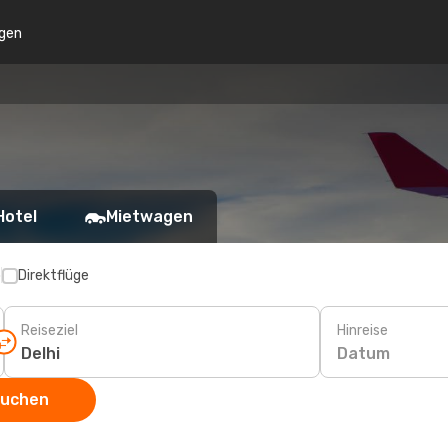
gen
Hotel
Mietwagen
p
Direktflüge
Reiseziel
Hinreise
Datum
suchen