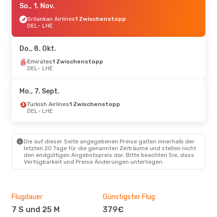
So., 1. Nov.
Srilankan Airlines
1 Zwischenstopp
DEL
- LHE
Do., 8. Okt.
Emirates
1 Zwischenstopp
DEL
- LHE
Mo., 7. Sept.
Turkish Airlines
1 Zwischenstopp
DEL
- LHE
Die auf dieser Seite angegebenen Preise galten innerhalb der
letzten 20 Tage für die genannten Zeiträume und stellen nicht
den endgültigen Angebotspreis dar. Bitte beachten Sie, dass
Verfügbarkeit und Preise Änderungen unterliegen.
Flugdauer
Günstigster Flug
Hau
7 S und 25 M
379€
M