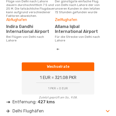
Flüge von Delhi nach Lahore
Der günstigste einfache Flug
Laut Suchanfragen unserer
dauern durchschnittlich 7 S und
von Delhi nach Lahore der von
Kund
25 M. Die tatsächliche Flugdauer
unseren Kunden in den letzten
Haup
kann aufgrund verschiedener
72 Stunden gefunden wurde
Delh
Faktoren abweichen.
Abflughafen
Zielflughafen
Gün
Indira Gandhi
Allama Iqbal
Ma
International Airport
International Airport
Juli ist die beste Zeit um
güns
Bei Flügen von Delhi nach
Für die Strecke von Delhi nach
Lah
Lahore
Lahore
Wechselrate
1 EUR = 321.08 PKR
1 PKR = 0 EUR
Zuletzt geprüft am So., 9.08.
Entfernung:
427 kms
Delhi Flughäfen