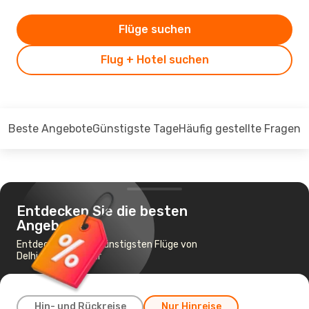
Flüge suchen
Flug + Hotel suchen
Beste Angebote
Günstigste Tage
Häufig gestellte Fragen
Entdecken Sie die besten
Angebote
Entdecken Sie die günstigsten Flüge von
Delhi nach Jodhpur
Hin- und Rückreise
Nur Hinreise