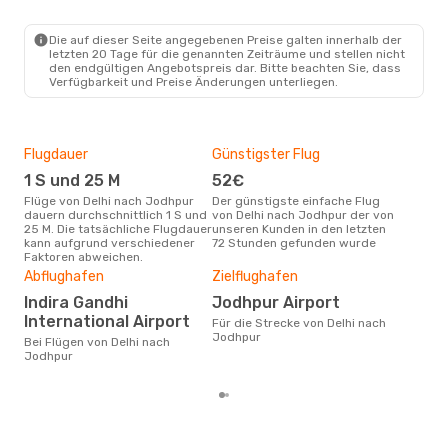
DEL
- JDH
Air India
Direkt
JDH
- DEL
Die auf dieser Seite angegebenen Preise galten innerhalb der
letzten 20 Tage für die genannten Zeiträume und stellen nicht
den endgültigen Angebotspreis dar. Bitte beachten Sie, dass
Verfügbarkeit und Preise Änderungen unterliegen.
Flugdauer
Günstigster Flug
Hau
1 S und 25 M
52€
Jul
Flüge von Delhi nach Jodhpur
Der günstigste einfache Flug
Laut Suchanfragen unserer
dauern durchschnittlich 1 S und
von Delhi nach Jodhpur der von
Kund
25 M. Die tatsächliche Flugdauer
unseren Kunden in den letzten
Haup
kann aufgrund verschiedener
72 Stunden gefunden wurde
Del
Faktoren abweichen.
Dur
Abflughafen
Zielflughafen
74
Indira Gandhi
Jodhpur Airport
Der durchschnittliche Preis für
Flü
International Airport
Für die Strecke von Delhi nach
betr
Jodhpur
Bei Flügen von Delhi nach
auf 
Jodhpur
ber