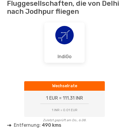
Fluggesellschaften, die von Delhi
nach Jodhpur fliegen
IndiGo
Wechselrate
1 EUR = 111.31 INR
1 INR = 0.01 EUR
Zuletzt geprüft am Do., 6.08.
Entfernung:
490 kms