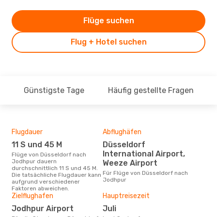
Flüge suchen
Flug + Hotel suchen
Günstigste Tage
Häufig gestellte Fragen
Flugdauer
Abflughäfen
Dur
11 S und 45 M
Düsseldorf
9
International Airport,
Flüge von Düsseldorf nach
Der durchschnittliche Preis für
Jodhpur dauern
Flü
Weeze Airport
durchschnittlich 11 S und 45 M.
Jodh
Für Flüge von Düsseldorf nach
Die tatsächliche Flugdauer kann
Prei
Jodhpur
aufgrund verschiedener
letz
Faktoren abweichen.
Zielflughafen
Hauptreisezeit
Jodhpur Airport
Juli