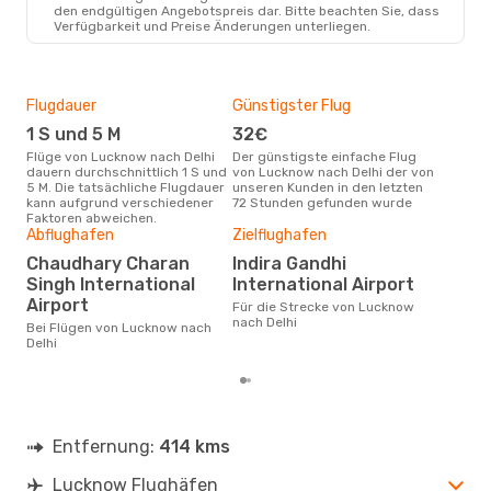
den endgültigen Angebotspreis dar. Bitte beachten Sie, dass
Verfügbarkeit und Preise Änderungen unterliegen.
Flugdauer
Günstigster Flug
Hau
1 S und 5 M
32€
Jul
Flüge von Lucknow nach Delhi
Der günstigste einfache Flug
Laut Suchanfragen unserer
dauern durchschnittlich 1 S und
von Lucknow nach Delhi der von
Kund
5 M. Die tatsächliche Flugdauer
unseren Kunden in den letzten
Haup
kann aufgrund verschiedener
72 Stunden gefunden wurde
Luc
Faktoren abweichen.
Dur
Abflughafen
Zielflughafen
53
Chaudhary Charan
Indira Gandhi
Der durchschnittliche Preis für
Singh International
International Airport
Flü
Airport
Für die Strecke von Lucknow
betr
nach Delhi
wurd
Bei Flügen von Lucknow nach
Mon
Delhi
Entfernung:
414 kms
Lucknow Flughäfen