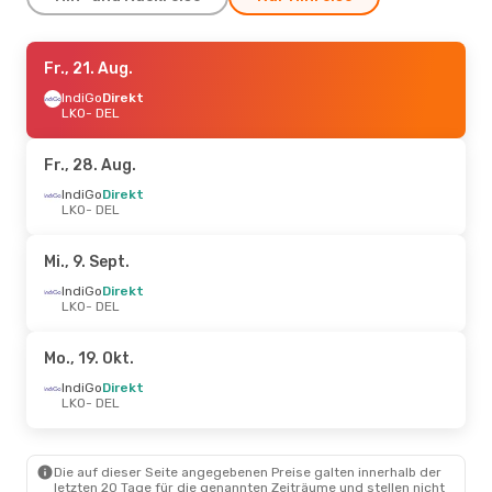
Sa., 29. Aug.
Fr., 21. Aug.
- Sa., 5. Sept.
Air India
IndiGo
Direkt
Direkt
LKO
LKO
- DEL
- DEL
IndiGo
Direkt
DEL
- LKO
Fr., 28. Aug.
Do., 24. Sept.
IndiGo
Direkt
- So., 27. Sept.
LKO
- DEL
IndiGo
Direkt
LKO
- DEL
IndiGo
Direkt
Mi., 9. Sept.
DEL
- LKO
IndiGo
Direkt
LKO
- DEL
Mo., 19. Okt.
IndiGo
Direkt
LKO
- DEL
Die auf dieser Seite angegebenen Preise galten innerhalb der
letzten 20 Tage für die genannten Zeiträume und stellen nicht