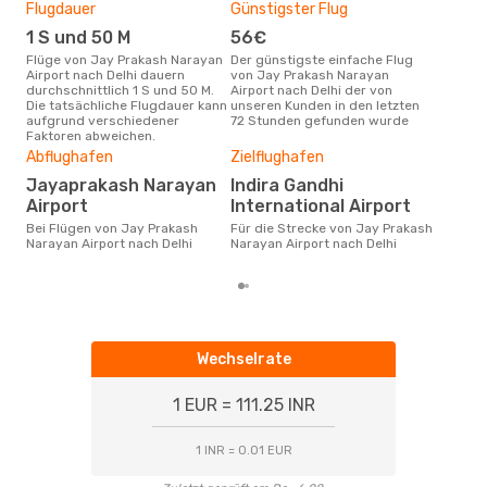
Flugdauer
Günstigster Flug
Hau
1 S und 50 M
56€
Jul
Flüge von Jay Prakash Narayan
Der günstigste einfache Flug
Laut Suchanfragen unserer
Airport nach Delhi dauern
von Jay Prakash Narayan
Kund
durchschnittlich 1 S und 50 M.
Airport nach Delhi der von
Haup
Die tatsächliche Flugdauer kann
unseren Kunden in den letzten
Pra
aufgrund verschiedener
72 Stunden gefunden wurde
Delh
Faktoren abweichen.
Dur
Abflughafen
Zielflughafen
72
Jayaprakash Narayan
Indira Gandhi
Der durchschnittliche Preis für
Flü
Airport
International Airport
Airp
Bei Flügen von Jay Prakash
Für die Strecke von Jay Prakash
Dies
Narayan Airport nach Delhi
Narayan Airport nach Delhi
der 
Wechselrate
1 EUR = 111.25 INR
1 INR = 0.01 EUR