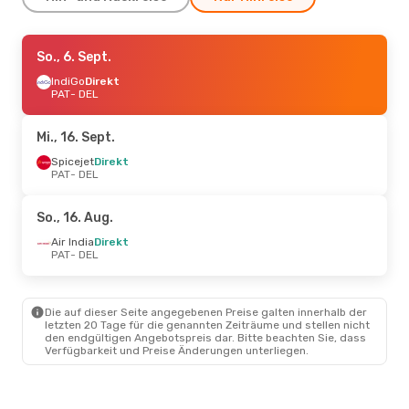
Fr., 28. Aug.
So., 6. Sept.
- Fr., 4. Sept.
IndiGo
IndiGo
Direkt
Direkt
PAT
PAT
- DEL
- DEL
IndiGo
1 Zwischenstopp
DEL
- PAT
Mi., 16. Sept.
So., 13. Sept.
Spicejet
Direkt
- So., 20. Sept.
PAT
- DEL
IndiGo
Direkt
PAT
- DEL
IndiGo
1 Zwischenstopp
So., 16. Aug.
DEL
- PAT
Air India
Direkt
PAT
- DEL
Die auf dieser Seite angegebenen Preise galten innerhalb der
letzten 20 Tage für die genannten Zeiträume und stellen nicht
den endgültigen Angebotspreis dar. Bitte beachten Sie, dass
Verfügbarkeit und Preise Änderungen unterliegen.