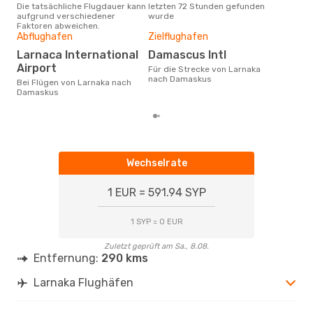
Die tatsächliche Flugdauer kann
letzten 72 Stunden gefunden
Lar
aufgrund verschiedener
wurde
Faktoren abweichen.
Gün
Abflughafen
Zielflughafen
Jul
Larnaca International
Damascus Intl
November ist die beste Zeit um
Airport
Für die Strecke von Larnaka
gün
nach Damaskus
Bei Flügen von Larnaka nach
nac
Damaskus
Wechselrate
1 EUR = 591.94 SYP
1 SYP = 0 EUR
Zuletzt geprüft am Sa., 8.08.
Entfernung:
290 kms
Larnaka Flughäfen