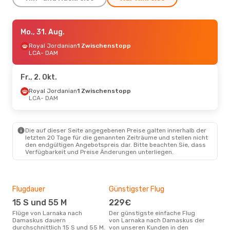
Mo., 19. Okt.
Mo., 31. Aug.
- Sa., 24. Okt.
Royal Jordanian
Royal Jordanian
1 Zwischenstopp
1 Zwischenstopp
LCA
LCA
- DAM
- DAM
Royal Jordanian
1 Zwischenstopp
DAM
- LCA
Fr., 2. Okt.
Royal Jordanian
1 Zwischenstopp
LCA
- DAM
Die auf dieser Seite angegebenen Preise galten innerhalb der
letzten 20 Tage für die genannten Zeiträume und stellen nicht
den endgültigen Angebotspreis dar. Bitte beachten Sie, dass
Verfügbarkeit und Preise Änderungen unterliegen.
Flugdauer
Günstigster Flug
Hau
15 S und 55 M
229€
M
Flüge von Larnaka nach
Der günstigste einfache Flug
Laut Suchanfragen unserer
Damaskus dauern
von Larnaka nach Damaskus der
Kund
durchschnittlich 15 S und 55 M.
von unseren Kunden in den
Haup