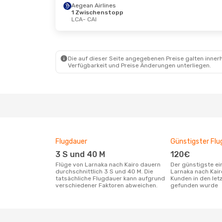
Aegean Airlines
1 Zwischenstopp
LCA
- CAI
Fr., 28. Aug.
- Mo., 31. Aug.
Mo., 17.
Royal Jordanian
Royal
1 Zwischenstopp
1 Zwi
LCA
- CAI
LCA
- 
Royal Jordanian
Royal
Die auf dieser Seite angegebenen Preise galten innerh
1 Zwischenstopp
1 Zwi
Verfügbarkeit und Preise Änderungen unterliegen.
CAI
- LCA
CAI
- 
Flugdauer
Günstigster Flu
3 S und 40 M
120€
Flüge von Larnaka nach Kairo dauern
Der günstigste einfache Flug von
durchschnittlich 3 S und 40 M. Die
Larnaka nach Kair
tatsächliche Flugdauer kann aufgrund
Kunden in den let
verschiedener Faktoren abweichen.
gefunden wurde