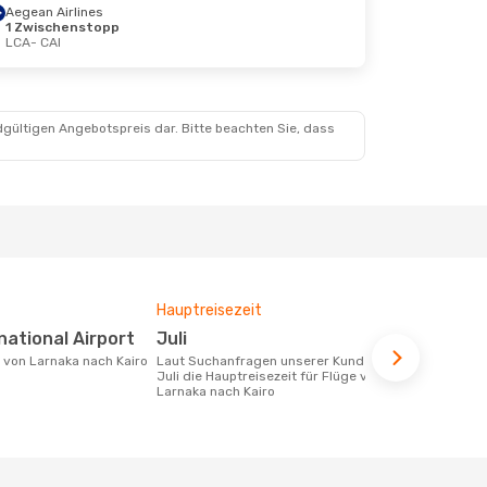
Aegean Airlines
1 Zwischenstopp
LCA
- CAI
dgültigen Angebotspreis dar. Bitte beachten Sie, dass
Hauptreisezeit
Fluggesell
Flugstreck
rnational Airport
Juli
Egyptair
e von Larnaka nach Kairo
Laut Suchanfragen unserer Kunden ist
Juli die Hauptreisezeit für Flüge von
Fluggesellschaften die Flüge von
Larnaka nach Kairo
Larnaka nach