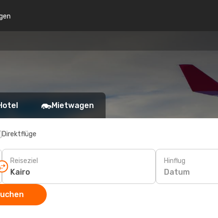
gen
Hotel
Mietwagen
Direktflüge
Reiseziel
Hinflug
Datum
suchen