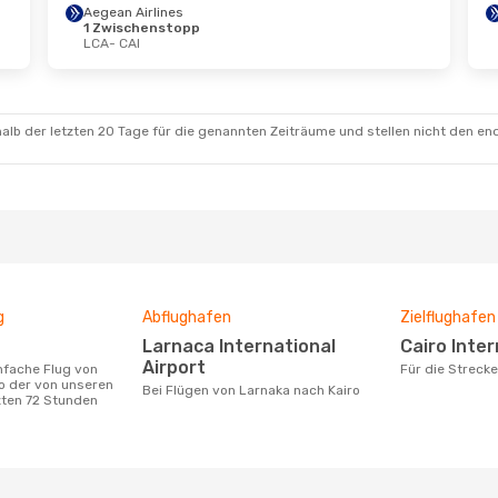
Aegean Airlines
1 Zwischenstopp
LCA
- CAI
 Aug.
- Mo., 24. Aug.
 Jordanian
schenstopp
CAI
 Jordanian
alb der letzten 20 Tage für die genannten Zeiträume und stellen nicht den en
schenstopp
LCA
g
Abflughafen
Zielflughafen
Larnaca International
Cairo Inte
Airport
Für die Streck
o der von unseren
Bei Flügen von Larnaka nach Kairo
zten 72 Stunden