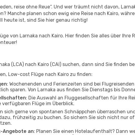
den, reise ohne Reue“. Und wer träumt nicht davon, Larnak
n? Manche planen schon ewig eine Reise nach Kairo, währe
l heute ist, sind Sie hier genau richtig!
ge von Larnaka nach Kairo. Hier finden Sie alles über Ihre R
enteuer!
ka (LCA) nach Kairo (CAI) suchen, dann sind Sie finden bei
lfen, Low-cost Flüge nach Kairo zu finden:
gen
: Wochenenden und Ferienzeiten sind bei Flugreisenden b
tlich sparen. Von Larnaka aus finden Sie Dienstags bis Donn
ellschaften
: Die Auswahl an Fluggesellschaften für Ihre Rei
 verfügbaren Flüge im Überblick.
en sich gerne von spontanen Schnäppchen überraschen und
 dazu, frühzeitig zu buchen. So sichern Sie sich nicht nur 
tzen.
ak-Angebote an
: Planen Sie einen Hotelaufenthalt? Dann we