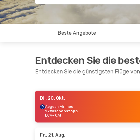
Beste Angebote
Entdecken Sie die bes
Entdecken Sie die günstigsten Flüge von
Di., 20. Okt.
Mo., 5. Okt.
- Mi., 7. Okt.
So., 18.
Aegean Airlines
1 Zwischenstopp
Aegean Airlines
Aegean
LCA
- CAI
1 Zwischenstopp
1 Zwi
LCA
- CAI
LCA
- 
Aegean Airlines
Aegean
1 Zwischenstopp
1 Zwi
CAI
- LCA
CAI
- 
Fr., 21. Aug.