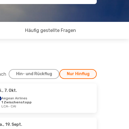
Häufig gestellte Fragen
ach
Hin- und Rückflug
Nur Hinflug
i., 7. Okt.
., 17. Sept.
Aegean Airlines
1 Zwischenstopp
LCA
- CAI
a., 19. Sept.