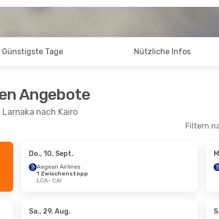
Günstigste Tage
Nützliche Infos
ten Angebote
 Larnaka nach Kairo
Filtern n
Do., 10. Sept.
M
 Okt.
- Sa., 24. Okt.
Mo., 14. Sept.
- Do
Aegean Airlines
1 Zwischenstopp
 Airlines
Aegean Airlines
LCA
- CAI
schenstopp
1 Zwischenstopp
CAI
LCA
- CAI
 Airlines
Aegean Airlines
schenstopp
1 Zwischenstopp
LCA
CAI
- LCA
Sa., 29. Aug.
S