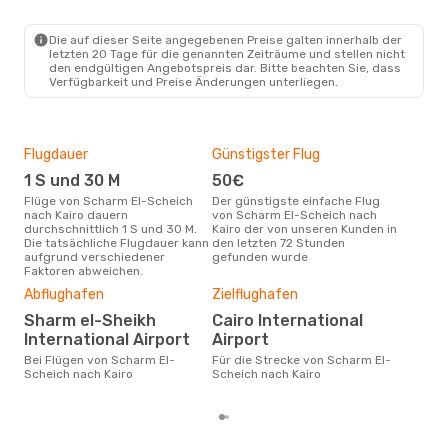
SSH
- CAI
Nile Air
Direkt
CAI
- SSH
Die auf dieser Seite angegebenen Preise galten innerhalb der
letzten 20 Tage für die genannten Zeiträume und stellen nicht
den endgültigen Angebotspreis dar. Bitte beachten Sie, dass
Verfügbarkeit und Preise Änderungen unterliegen.
Flugdauer
Günstigster Flug
Hau
1 S und 30 M
50€
Jul
Flüge von Scharm El-Scheich
Der günstigste einfache Flug
Laut Suchanfragen unserer
nach Kairo dauern
von Scharm El-Scheich nach
Kund
durchschnittlich 1 S und 30 M.
Kairo der von unseren Kunden in
Haup
Die tatsächliche Flugdauer kann
den letzten 72 Stunden
Sch
aufgrund verschiedener
gefunden wurde
Faktoren abweichen.
Dur
Abflughafen
Zielflughafen
10
Sharm el-Sheikh
Cairo International
Der durchschnittliche Preis für
International Airport
Airport
Flü
nach
Bei Flügen von Scharm El-
Für die Strecke von Scharm El-
Prei
Scheich nach Kairo
Scheich nach Kairo
letz