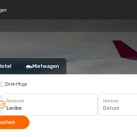
gen
Hotel
Mietwagen
p
Direktflüge
Reiseziel
Hinreise
Datum
suchen