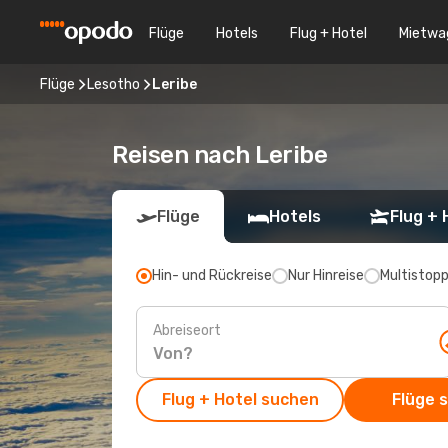
Flüge
Hotels
Flug + Hotel
Mietwa
Flüge
Lesotho
Leribe
Reisen nach Leribe
Flüge
Hotels
Flug + 
Hin- und Rückreise
Nur Hinreise
Multistop
Abreiseort
Flug + Hotel suchen
Flüge 