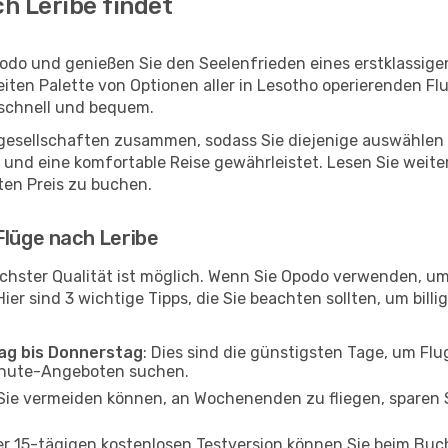
h Leribe findet
podo und genießen Sie den Seelenfrieden eines erstklassig
reiten Palette von Optionen aller in Lesotho operierenden F
 schnell und bequem.
ggesellschaften zusammen, sodass Sie diejenige auswählen 
und eine komfortable Reise gewährleistet. Lesen Sie weiter
ten Preis zu buchen.
Flüge nach Leribe
chster Qualität ist möglich. Wenn Sie Opodo verwenden, um
er sind 3 wichtige Tipps, die Sie beachten sollten, um billi
tag bis Donnerstag
: Dies sind die günstigsten Tage, um Fl
inute-Angeboten suchen.
Sie vermeiden können, an Wochenenden zu fliegen, sparen S
ner 15-tägigen kostenlosen Testversion können Sie beim Bu