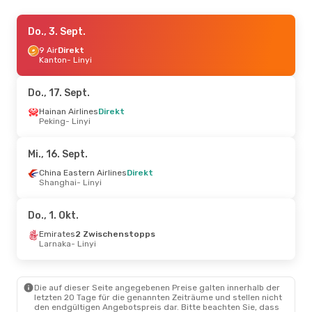
Fr., 28. Aug.
Do., 3. Sept.
- Fr., 4. Sept.
Shenzhen Airlines
9 Air
Direkt
1 Zwischenstopp
Bangkok
Kanton
- Linyi
- Linyi
Shenzhen Airlines
1 Zwischenstopp
Linyi
- Bangkok
Do., 17. Sept.
Do., 17. Sept.
Hainan Airlines
- Do., 24. Sept.
Direkt
Peking
- Linyi
China Eastern Airlines
2 Zwischenstopps
Brüssel
- Linyi
Mi., 16. Sept.
Shanghai Airlines
2 Zwischenstopps
Linyi
- Brüssel
China Eastern Airlines
Direkt
Shanghai
- Linyi
Do., 1. Okt.
Emirates
2 Zwischenstopps
Larnaka
- Linyi
Die auf dieser Seite angegebenen Preise galten innerhalb der
letzten 20 Tage für die genannten Zeiträume und stellen nicht
den endgültigen Angebotspreis dar. Bitte beachten Sie, dass