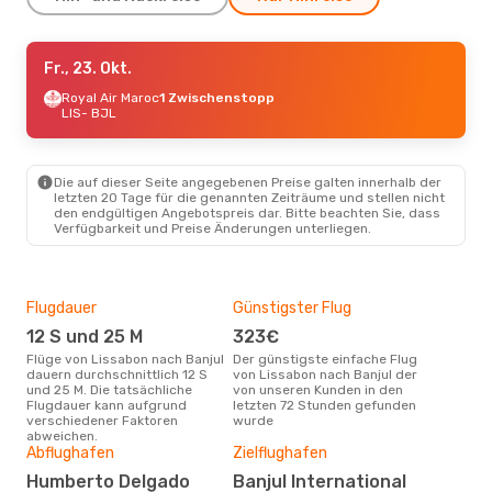
Do., 10. Sept.
Fr., 23. Okt.
- Do., 17. Sept.
Vueling
Royal Air Maroc
1 Zwischenstopp
1 Zwischenstopp
LIS
LIS
- BJL
- BJL
Vueling
1 Zwischenstopp
BJL
- LIS
Die auf dieser Seite angegebenen Preise galten innerhalb der
letzten 20 Tage für die genannten Zeiträume und stellen nicht
den endgültigen Angebotspreis dar. Bitte beachten Sie, dass
Verfügbarkeit und Preise Änderungen unterliegen.
Flugdauer
Günstigster Flug
Hau
12 S und 25 M
323€
Jul
Flüge von Lissabon nach Banjul
Der günstigste einfache Flug
Laut Suchanfragen unserer
dauern durchschnittlich 12 S
von Lissabon nach Banjul der
Kund
und 25 M. Die tatsächliche
von unseren Kunden in den
Haup
Flugdauer kann aufgrund
letzten 72 Stunden gefunden
Lis
verschiedener Faktoren
wurde
Dur
abweichen.
Abflughafen
Zielflughafen
5
Der durchschnittliche Preis für
Humberto Delgado
Banjul International