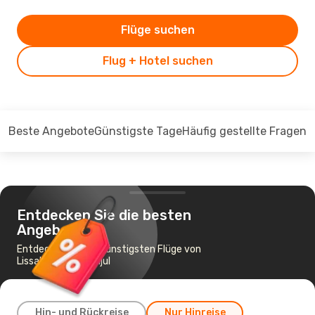
Flüge suchen
Flug + Hotel suchen
Beste Angebote
Günstigste Tage
Häufig gestellte Fragen
Entdecken Sie die besten
Angebote
Entdecken Sie die günstigsten Flüge von
Lissabon nach Banjul
Hin- und Rückreise
Nur Hinreise