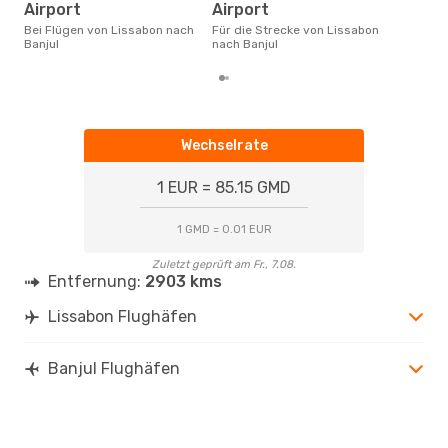
Flüg
Airport
Airport
betr
wurd
Bei Flügen von Lissabon nach
Für die Strecke von Lissabon
Mon
Banjul
nach Banjul
Wechselrate
1 EUR = 85.15 GMD
1 GMD = 0.01 EUR
Zuletzt geprüft am Fr., 7.08.
Entfernung:
2903 kms
Lissabon Flughäfen
Banjul Flughäfen