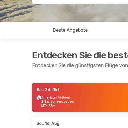
Beste Angebote
Entdecken Sie die bes
Entdecken Sie die günstigsten Flüge von
Sa., 24. Okt.
Di., 20. Okt.
- Mo., 26. Okt.
American Airlines
2 Zwischenstopps
British Airways
LIT
- FRA
1 Zwischenstopp
LIT
- FRA
British Airways
1 Zwischenstopp
FRA
- LIT
So., 16. Aug.