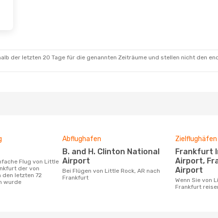
alb der letzten 20 Tage für die genannten Zeiträume und stellen nicht den en
g
Abflughafen
Zielflughäfen
B. and H. Clinton National
Frankfurt International
Airport
Airport, F
nkfurt der von
Airport
Bei Flügen von Little Rock, AR nach
 den letzten 72
Frankfurt
Wenn Sie von Little Rock, AR nach
n wurde
Frankfurt reise