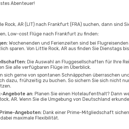
hstes Abenteuer!
e Rock, AR (LIT) nach Frankfurt (FRA) suchen, dann sind Sie
lfen, Low-cost Flüge nach Frankfurt zu finden:
gen
: Wochenenden und Ferienzeiten sind bei Flugreisenden b
lich sparen. Von Little Rock, AR aus finden Sie Dienstags bi
ellschaften
: Die Auswahl an Fluggesellschaften für Ihre Rei
n Sie alle verfügbaren Flüge im Überblick.
en sich gerne von spontanen Schnäppchen überraschen un
och dazu, frühzeitig zu buchen. So sichern Sie sich nicht n
tzen.
ak-Angebote an
: Planen Sie einen Hotelaufenthalt? Dann we
 Rock, AR. Wenn Sie die Umgebung von Deutschland erkunden
o Prime-Angeboten
: Dank einer Prime-Mitgliedschaft sicher
abei maximale Flexibilität.