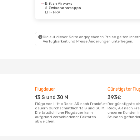
British Airways
2 Zwischenstopps
LIT
- FRA
Die auf dieser Seite angegebenen Preise galten innerh
Verfügbarkeit und Preise Änderungen unterliegen.
Flugdauer
Günstigster Flu
13 S und 30 M
393€
Flüge von Little Rock, AR nach Frankfurt
Der günstigste einfache Flug von Little
dauern durchschnittlich 13 S und 30 M.
Rock, AR nach Fra
Die tatsächliche Flugdauer kann
unseren Kunden in
aufgrund verschiedener Faktoren
Stunden gefunde
abweichen.