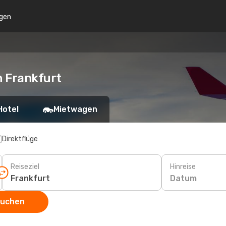
gen
h Frankfurt
Hotel
Mietwagen
Direktflüge
Reiseziel
Hinreise
Datum
suchen