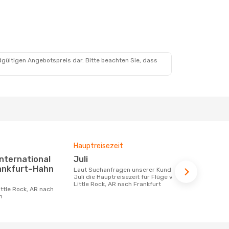
dgültigen Angebotspreis dar. Bitte beachten Sie, dass
Hauptreisezeit
Durchschnit
Juli
1055 €
rankfurt–Hahn
Laut Suchanfragen unserer Kunden ist
Der durchschnittliche Preis für Flüge
Juli die Hauptreisezeit für Flüge von
von Little R
Little Rock, AR nach Frankfurt
beträgt 1055
Basis der le
n