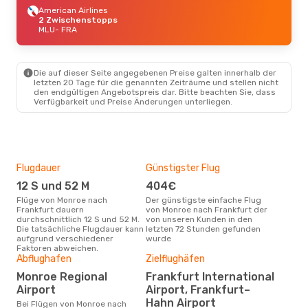
American Airlines
2 Zwischenstopps
MLU
- FRA
Die auf dieser Seite angegebenen Preise galten innerhalb der
letzten 20 Tage für die genannten Zeiträume und stellen nicht
den endgültigen Angebotspreis dar. Bitte beachten Sie, dass
Verfügbarkeit und Preise Änderungen unterliegen.
Flugdauer
Günstigster Flug
Hau
12 S und 52 M
404€
Jul
Flüge von Monroe nach
Der günstigste einfache Flug
Laut Suchanfragen unserer
Frankfurt dauern
von Monroe nach Frankfurt der
Kund
durchschnittlich 12 S und 52 M.
von unseren Kunden in den
Haup
Die tatsächliche Flugdauer kann
letzten 72 Stunden gefunden
Mon
aufgrund verschiedener
wurde
Faktoren abweichen.
Abflughafen
Zielflughäfen
Gün
Monroe Regional
Frankfurt International
Ma
Airport
Airport, Frankfurt–
März ist die beste Zeit um
Hahn Airport
Bei Flügen von Monroe nach
gün