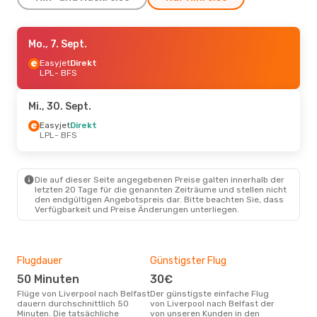
Fr., 28. Aug.
Mo., 7. Sept.
- Fr., 4. Sept.
Easyjet
Easyjet
Direkt
Direkt
LPL
LPL
- BFS
- BFS
Easyjet
Direkt
BFS
- LPL
Mi., 30. Sept.
Do., 10. Sept.
Easyjet
Direkt
- Do., 17. Sept.
LPL
- BFS
Easyjet
Direkt
LPL
- BFS
Easyjet
Direkt
BFS
- LPL
Die auf dieser Seite angegebenen Preise galten innerhalb der
letzten 20 Tage für die genannten Zeiträume und stellen nicht
den endgültigen Angebotspreis dar. Bitte beachten Sie, dass
Do., 1. Okt.
- Fr., 2. Okt.
Verfügbarkeit und Preise Änderungen unterliegen.
Easyjet
Direkt
LPL
- BFS
Easyjet
Direkt
BFS
- LPL
Flugdauer
Günstigster Flug
Hau
50 Minuten
30€
Jul
Sa., 15. Aug.
- Mo., 17. Aug.
Flüge von Liverpool nach Belfast
Der günstigste einfache Flug
Laut Suchanfragen unserer
dauern durchschnittlich 50
von Liverpool nach Belfast der
Kund
Easyjet
Direkt
Minuten. Die tatsächliche
von unseren Kunden in den
Haup