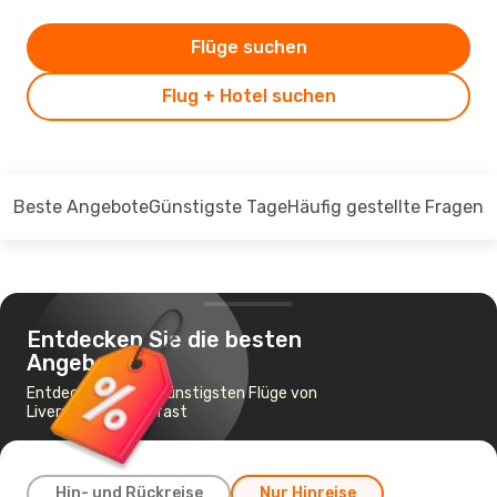
Flüge suchen
Flug + Hotel suchen
Beste Angebote
Günstigste Tage
Häufig gestellte Fragen
Entdecken Sie die besten
Angebote
Entdecken Sie die günstigsten Flüge von
Liverpool nach Belfast
Hin- und Rückreise
Nur Hinreise