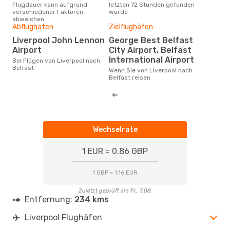
LPL
- BFS
Flugdauer kann aufgrund
letzten 72 Stunden gefunden
Live
Easyjet
Direkt
verschiedener Faktoren
wurde
BFS
- LPL
Dur
abweichen.
Abflughafen
Zielflughäfen
76
Liverpool John Lennon
George Best Belfast
Der durchschnittliche Preis für
Airport
City Airport, Belfast
Flüg
betr
International Airport
Bei Flügen von Liverpool nach
auf 
Belfast
Wenn Sie von Liverpool nach
ber
Belfast reisen
Wechselrate
1 EUR = 0.86 GBP
1 GBP = 1.16 EUR
Zuletzt geprüft am Fr., 7.08.
Entfernung:
234 kms
Liverpool Flughäfen