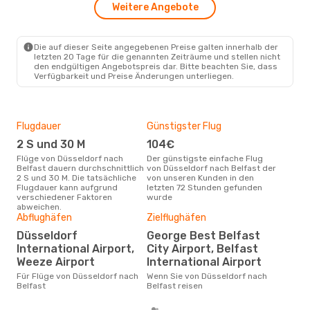
1 Zwischenstopp
Weitere Angebote
DUS
- BFS
Klm Royal Dutch Airlines
1 Zwischenstopp
BFS
- DUS
Die auf dieser Seite angegebenen Preise galten innerhalb der
letzten 20 Tage für die genannten Zeiträume und stellen nicht
den endgültigen Angebotspreis dar. Bitte beachten Sie, dass
Verfügbarkeit und Preise Änderungen unterliegen.
Flugdauer
Günstigster Flug
Hau
2 S und 30 M
104€
Jul
Flüge von Düsseldorf nach
Der günstigste einfache Flug
Laut Suchanfragen unserer
Belfast dauern durchschnittlich
von Düsseldorf nach Belfast der
Kund
2 S und 30 M. Die tatsächliche
von unseren Kunden in den
Haup
Flugdauer kann aufgrund
letzten 72 Stunden gefunden
Düs
verschiedener Faktoren
wurde
abweichen.
Abflughäfen
Zielflughäfen
Gün
Düsseldorf
George Best Belfast
O
International Airport,
City Airport, Belfast
März ist die beste Zeit um
Weeze Airport
International Airport
gün
nac
Für Flüge von Düsseldorf nach
Wenn Sie von Düsseldorf nach
Belfast
Belfast reisen