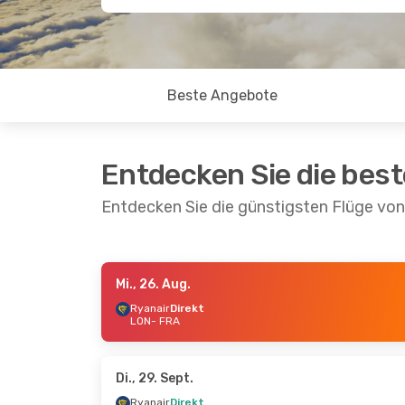
Beste Angebote
Entdecken Sie die bes
Entdecken Sie die günstigsten Flüge vo
Mi., 26. Aug.
So., 30. Aug.
- Do., 3. Sept.
Do., 10. 
Ryanair
Direkt
LON
- FRA
Ryanair
Direkt
Ryanair
LON
- FRA
LON
- F
Ryanair
Direkt
Ryanair
FRA
- LON
FRA
- L
Di., 29. Sept.
Ryanair
Direkt