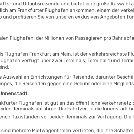
chäfts- und Urlaubsreisende und bietet eine große Auswahl a
nlich am Frankfurter Flughafen ankommen, einem der verke
o und profitieren Sie von unseren exklusiven Angeboten fü
len Flughafen, der Millionen von Passagieren pro Jahr abfe
ls Flughafen Frankfurt am Main, ist der verkehrsreichste 
Flughafen verfügt über zwei Terminals, Terminal 1 und Termi
ind.
ße Auswahl an Einrichtungen für Reisende, darunter Gesch
nges, die Reisenden gegen eine Gebühr oder eine Mitglied
 Innenstadt:
kfurter Flughafen ist gut an das öffentliche Verkehrsnet
iden Terminals abfahren. Die Fahrtzeit in die Innenstadt b
nen Taxiständen vor beiden Terminals zur Verfügung. Die F
.
ind mehrere Mietwagenfirmen vertreten, die ihre Schalter