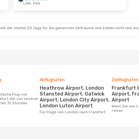
LON
- FRA
kt.
- Mo., 19. Okt.
Mi., 19. Aug.
- Mi., 19
Direkt
Ryanair
Direkt
RA
LON
- FRA
Direkt
Ryanair
Direkt
ON
FRA
- LON
alb der letzten 20 Tage für die genannten Zeiträume und stellen nicht den en
g
Abflughäfen
Zielflughäfen
Heathrow Airport, London
Frankfurt International
Stansted Airport, Gatwick
Airport, F
kfurt der von unseren
Airport, London City Airport,
Airport
zten 72 Stunden
London Luton Airport
Wenn Sie von London nach Frankfurt
reisen
Für Flüge von London nach Frankfurt