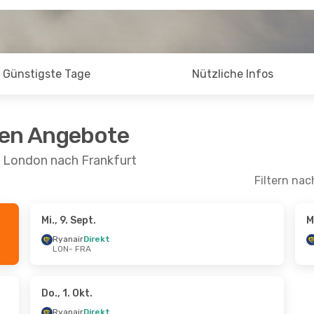
Günstigste Tage
Nützliche Infos
ten Angebote
n London nach Frankfurt
Filtern nac
Mi., 9. Sept.
M
Sept.
- Mo., 14. Sept.
Fr., 25. Sept.
- Mi., 3
Ryanair
Direkt
LON
- FRA
Direkt
Ryanair
Direkt
RA
LON
- FRA
Direkt
Ryanair
Direkt
ON
FRA
- LON
Do., 1. Okt.
Ryanair
Direkt