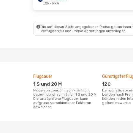
LON
- FRA
Fr., 9. Okt.
- Mo., 12. Okt.
Fr., 16. O
Ryanair
Direkt
Ryanair
LON
- FRA
LON
- F
Ryanair
Direkt
Ryanair
FRA
- LON
FRA
- L
Die auf dieser Seite angegebenen Preise galten innerh
Verfügbarkeit und Preise Änderungen unterliegen.
Flugdauer
Günstigster Flu
1 S und 20 M
12€
Flüge von London nach Frankfurt
Der günstigste einfache Flug von
dauern durchschnittlich 1 S und 20 M.
London nach Fran
Die tatsächliche Flugdauer kann
Kunden in den let
aufgrund verschiedener Faktoren
gefunden wurde
abweichen.