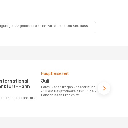
. Aug.
dgültigen Angebotspreis dar. Bitte beachten Sie, dass
Hauptreisezeit
Fluggesell
Flugstreck
Juli
Ryanair, Lufthansa, British
rankfurt–Hahn
Laut Suchanfragen unserer Kunden ist
Airways
Juli die Hauptreisezeit für Flüge von
London nach Frankfurt
Fluggesellschaften die Flüge von
London nach