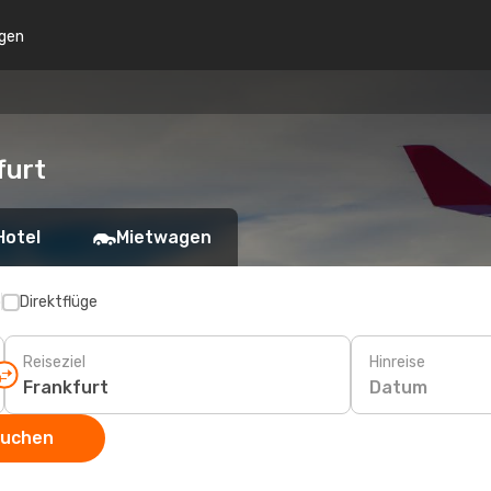
gen
furt
Hotel
Mietwagen
p
Direktflüge
Reiseziel
Hinreise
Datum
suchen