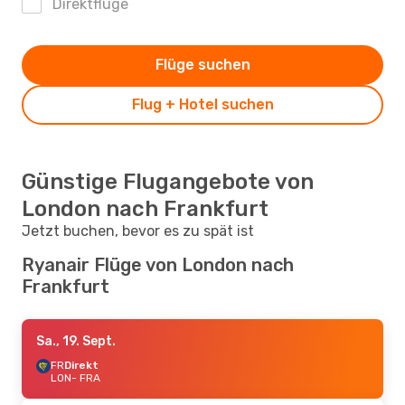
Direktflüge
Flüge suchen
Flug + Hotel suchen
Günstige Flugangebote von
London nach Frankfurt
Jetzt buchen, bevor es zu spät ist
Ryanair Flüge von London nach
Frankfurt
Sa., 19. Sept.
FR
Direkt
LON
- FRA