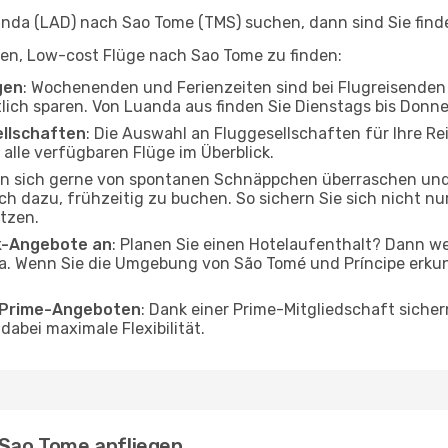
da (LAD) nach Sao Tome (TMS) suchen, dann sind Sie finde
lfen, Low-cost Flüge nach Sao Tome zu finden:
gen
: Wochenenden und Ferienzeiten sind bei Flugreisenden b
tlich sparen. Von Luanda aus finden Sie Dienstags bis Donn
ellschaften
: Die Auswahl an Fluggesellschaften für Ihre R
alle verfügbaren Flüge im Überblick.
en sich gerne von spontanen Schnäppchen überraschen un
och dazu, frühzeitig zu buchen. So sichern Sie sich nicht n
tzen.
ak-Angebote an
: Planen Sie einen Hotelaufenthalt? Dann we
. Wenn Sie die Umgebung von São Tomé und Príncipe erkund
o Prime-Angeboten
: Dank einer Prime-Mitgliedschaft sicher
abei maximale Flexibilität.
 Sao Tome anfliegen