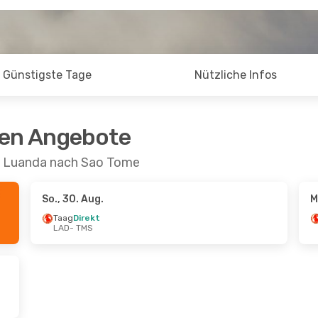
Günstigste Tage
Nützliche Infos
ten Angebote
on Luanda nach Sao Tome
So., 30. Aug.
M
Taag
Direkt
LAD
- TMS