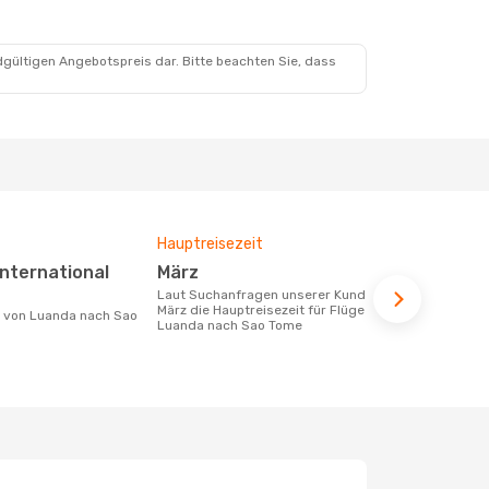
dgültigen Angebotspreis dar. Bitte beachten Sie, dass
Hauptreisezeit
Fluggesell
Flugstreck
März
Taag
Laut Suchanfragen unserer Kunden ist
März die Hauptreisezeit für Flüge von
Fluggesellschaften die Flüge von
Luanda nach Sao Tome
Luanda nach