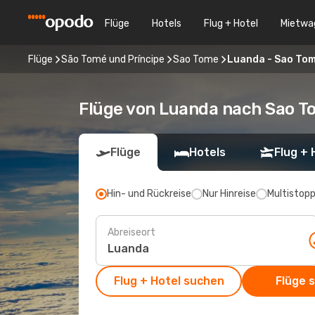
Flüge
Hotels
Flug + Hotel
Mietwa
Flüge
São Tomé und Príncipe
Sao Tome
Luanda - Sao To
Flüge von Luanda nach Sao T
Flüge
Hotels
Flug + 
Hin- und Rückreise
Nur Hinreise
Multistop
Abreiseort
Flug + Hotel suchen
Flüge 