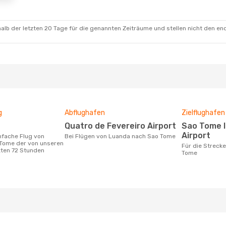
alb der letzten 20 Tage für die genannten Zeiträume und stellen nicht den en
g
Abflughafen
Zielflughafen
Quatro de Fevereiro Airport
Sao Tome International
Airport
Bei Flügen von Luanda nach Sao Tome
Tome der von unseren
Für die Strecke von Luanda nach Sao
zten 72 Stunden
Tome