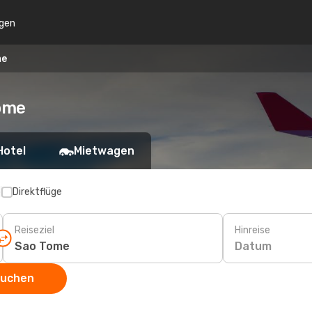
gen
me
ome
Hotel
Mietwagen
p
Direktflüge
Reiseziel
Hinreise
Datum
suchen