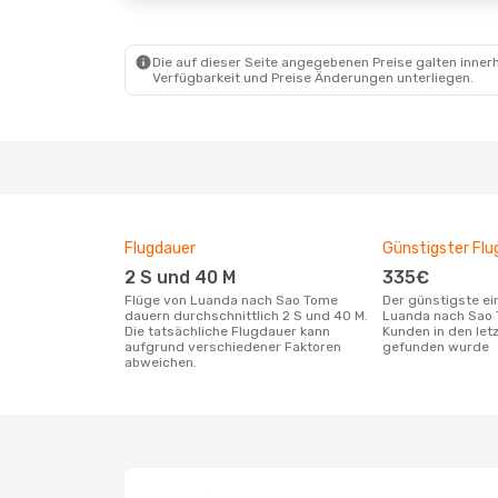
Die auf dieser Seite angegebenen Preise galten innerh
Verfügbarkeit und Preise Änderungen unterliegen.
Flugdauer
Günstigster Flu
2 S und 40 M
335€
Flüge von Luanda nach Sao Tome
Der günstigste einfache Flug von
dauern durchschnittlich 2 S und 40 M.
Luanda nach Sao 
Die tatsächliche Flugdauer kann
Kunden in den let
aufgrund verschiedener Faktoren
gefunden wurde
abweichen.