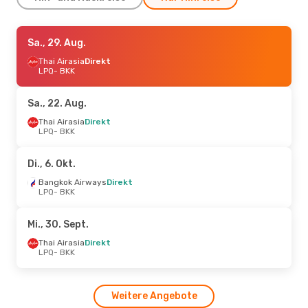
Fr., 21. Aug.
Sa., 29. Aug.
- So., 23. Aug.
Thai Airasia
Thai Airasia
Direkt
Direkt
LPQ
LPQ
- BKK
- BKK
Thai Airasia
Direkt
BKK
- LPQ
Sa., 22. Aug.
Do., 24. Sept.
Thai Airasia
Direkt
- Mo., 28. Sept.
LPQ
- BKK
Thai Airasia
Direkt
LPQ
- BKK
Thai Airasia
Direkt
Di., 6. Okt.
BKK
- LPQ
Bangkok Airways
Direkt
LPQ
- BKK
Mi., 30. Sept.
Thai Airasia
Direkt
LPQ
- BKK
Weitere Angebote