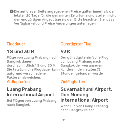
Die auf dieser Seite angegebenen Preise galten innerhalb der
letzten 20 Tage für die genannten Zeiträume und stellen nicht
den endgültigen Angebotspreis dar. Bitte beachten Sie, dass
Verfügbarkeit und Preise Änderungen unterliegen.
Flugdauer
Günstigster Flug
Hau
1 S und 30 M
93€
Jul
Flüge von Luang Prabang nach
Der günstigste einfache Flug
Laut Suchanfragen unserer
Bangkok dauern
von Luang Prabang nach
Kund
durchschnittlich 1 S und 30 M.
Bangkok der von unseren
Haup
Die tatsächliche Flugdauer kann
Kunden in den letzten 72
Lua
aufgrund verschiedener
Stunden gefunden wurde
Faktoren abweichen.
Dur
Abflughafen
Zielflughäfen
11
Luang Prabang
Suvarnabhumi Airport,
Der durchschnittliche Preis für
International Airport
Don Mueang
Flü
International Airport
Bei Flügen von Luang Prabang
Bang
nach Bangkok
Prei
Wenn Sie von Luang Prabang
letz
nach Bangkok reisen