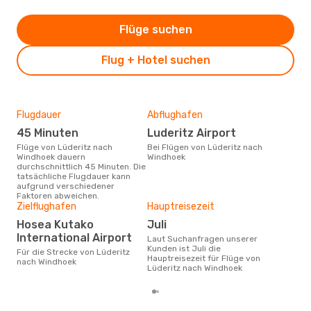
Flüge suchen
Flug + Hotel suchen
Flugdauer
Abflughafen
Flu
Flu
45 Minuten
Luderitz Airport
Fl
Flüge von Lüderitz nach
Bei Flügen von Lüderitz nach
Windhoek dauern
Windhoek
Fluggesellschaften die Flüge
durchschnittlich 45 Minuten. Die
von
tatsächliche Flugdauer kann
anb
aufgrund verschiedener
Faktoren abweichen.
Zielflughafen
Hauptreisezeit
Gün
Hosea Kutako
Juli
M
International Airport
Laut Suchanfragen unserer
März ist die beste Zeit um
Kunden ist Juli die
güns
Für die Strecke von Lüderitz
Hauptreisezeit für Flüge von
nac
nach Windhoek
Lüderitz nach Windhoek