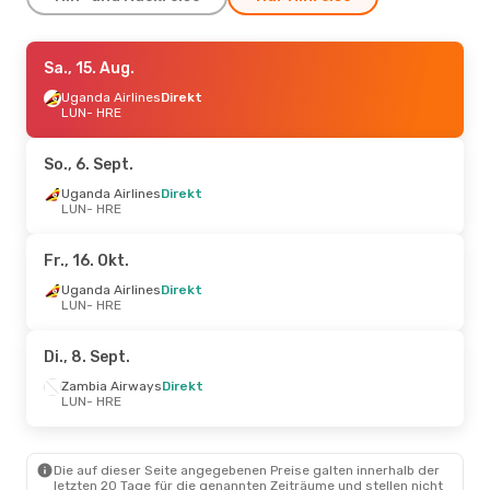
Mo., 14. Sept.
Sa., 15. Aug.
- Mi., 16. Sept.
Emirates
Uganda Airlines
Direkt
Direkt
LUN
LUN
- HRE
- HRE
Emirates
Direkt
HRE
- LUN
So., 6. Sept.
Uganda Airlines
Direkt
LUN
- HRE
Fr., 16. Okt.
Uganda Airlines
Direkt
LUN
- HRE
Di., 8. Sept.
Zambia Airways
Direkt
LUN
- HRE
Die auf dieser Seite angegebenen Preise galten innerhalb der
letzten 20 Tage für die genannten Zeiträume und stellen nicht