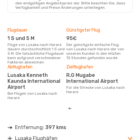
den endgültigen Angebotspreis dar. Bitte beachten Sie, dass
Verfügbarkeit und Preise Änderungen unterliegen.
Flugdauer
Günstigster Flug
Hau
1 S und 5 M
95€
M
Flüge von Lusaka nach Harare
Der günstigste einfache Flug
Laut Suchanfragen unserer
dauern durchschnittlich 1 S und
von Lusaka nach Harare der von
Kund
5 M. Die tatsächliche Flugdauer
unseren Kunden in den letzten
Haup
kann aufgrund verschiedener
72 Stunden gefunden wurde
Lus
Faktoren abweichen.
Dur
Abflughafen
Zielflughafen
15
Lusaka Kenneth
R.G Mugabe
Der durchschnittliche Preis für
Kaunda International
International Airport
Flü
Airport
Für die Strecke von Lusaka nach
betr
Harare
wurd
Bei Flügen von Lusaka nach
Mon
Harare
Entfernung:
397 kms
Lusaka Flughäfen