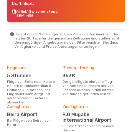
Di., 1. Sept.
Airlink
1 Zwischenstopp
BEW
- HRE
Die auf dieser Seite angegebenen Preise galten innerhalb der
letzten 20 Tage für die genannten Zeiträume und stellen nicht
den endgültigen Angebotspreis dar. Bitte beachten Sie, dass
Verfügbarkeit und Preise Änderungen unterliegen.
Flugdauer
Günstigster Flug
Hau
5 Stunden
363€
M
Flüge von Beira nach Harare
Der günstigste einfache Flug
Laut Suchanfragen unserer
dauern durchschnittlich 5
von Beira nach Harare der von
Kund
Stunden. Die tatsächliche
unseren Kunden in den letzten
Haup
Flugdauer kann aufgrund
72 Stunden gefunden wurde
Bei
verschiedener Faktoren
abweichen.
Gün
Abflughafen
Zielflughafen
S
Beira Airport
R.G Mugabe
Januar ist die beste Zeit um
International Airport
Bei Flügen von Beira nach
gün
Harare
Für die Strecke von Beira nach
Har
Harare