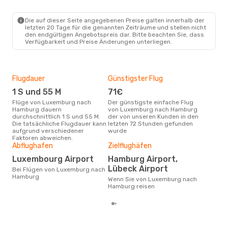
LUX
- HAM
Lufthansa
1 Zwischenstopp
HAM
- LUX
Die auf dieser Seite angegebenen Preise galten innerhalb der
letzten 20 Tage für die genannten Zeiträume und stellen nicht
den endgültigen Angebotspreis dar. Bitte beachten Sie, dass
Verfügbarkeit und Preise Änderungen unterliegen.
Flugdauer
Günstigster Flug
Hau
1 S und 55 M
71€
Jul
Flüge von Luxemburg nach
Der günstigste einfache Flug
Laut Suchanfragen unserer
Hamburg dauern
von Luxemburg nach Hamburg
Kund
durchschnittlich 1 S und 55 M.
der von unseren Kunden in den
Haup
Die tatsächliche Flugdauer kann
letzten 72 Stunden gefunden
Lux
aufgrund verschiedener
wurde
Dur
Faktoren abweichen.
Abflughafen
Zielflughäfen
17
Der durchschnittliche Preis für
Luxembourg Airport
Hamburg Airport,
Flü
Lübeck Airport
Bei Flügen von Luxemburg nach
Ham
Hamburg
Prei
Wenn Sie von Luxemburg nach
letz
Hamburg reisen