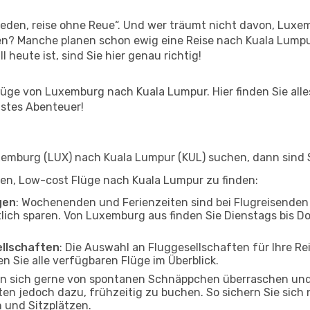
den, reise ohne Reue“. Und wer träumt nicht davon, Luxem
en? Manche planen schon ewig eine Reise nach Kuala Lumpu
l heute ist, sind Sie hier genau richtig!
üge von Luxemburg nach Kuala Lumpur. Hier finden Sie alles 
hstes Abenteuer!
mburg (LUX) nach Kuala Lumpur (KUL) suchen, dann sind Si
elfen, Low-cost Flüge nach Kuala Lumpur zu finden:
gen
: Wochenenden und Ferienzeiten sind bei Flugreisenden b
tlich sparen. Von Luxemburg aus finden Sie Dienstags bis D
ellschaften
: Die Auswahl an Fluggesellschaften für Ihre R
n Sie alle verfügbaren Flüge im Überblick.
en sich gerne von spontanen Schnäppchen überraschen un
ten jedoch dazu, frühzeitig zu buchen. So sichern Sie sich 
 und Sitzplätzen.