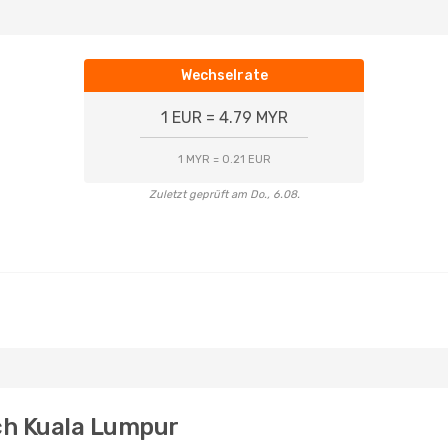
Wechselrate
1 EUR = 4.79 MYR
1 MYR = 0.21 EUR
Zuletzt geprüft am Do., 6.08.
ch Kuala Lumpur