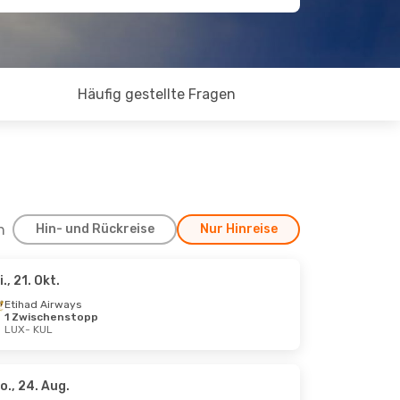
Häufig gestellte Fragen
h
Hin- und Rückreise
Nur Hinreise
i., 21. Okt.
7. Sept.
Etihad Airways
1 Zwischenstopp
enstopps
LUX
- KUL
o., 24. Aug.