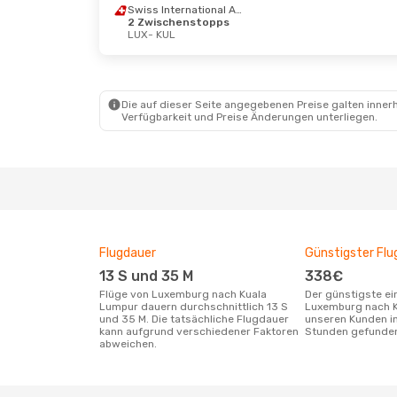
Swiss International Air Lines
2 Zwischenstopps
Do., 20. Aug.
- So., 23. Aug.
Fr., 16.
LUX
- KUL
Lufthansa
2 Zwischenstopps
Turkis
LUX
- KUL
1 Zwi
Lufthansa
2 Zwischenstopps
LUX
- 
KUL
- LUX
Turkis
1 Zwi
Die auf dieser Seite angegebenen Preise galten innerh
KUL
- 
Verfügbarkeit und Preise Änderungen unterliegen.
Flugdauer
Günstigster Flu
13 S und 35 M
338€
Flüge von Luxemburg nach Kuala
Der günstigste einfache Flug von
Lumpur dauern durchschnittlich 13 S
Luxemburg nach K
und 35 M. Die tatsächliche Flugdauer
unseren Kunden in
kann aufgrund verschiedener Faktoren
Stunden gefunde
abweichen.