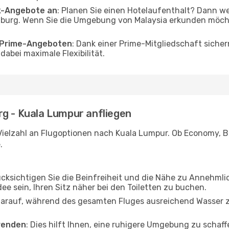
ak-Angebote an
: Planen Sie einen Hotelaufenthalt? Dann we
urg. Wenn Sie die Umgebung von Malaysia erkunden möchten
o Prime-Angeboten
: Dank einer Prime-Mitgliedschaft sicher
abei maximale Flexibilität.
rg - Kuala Lumpur anfliegen
Vielzahl an Flugoptionen nach Kuala Lumpur. Ob Economy, Bus
.
ücksichtigen Sie die Beinfreiheit und die Nähe zu Annehmli
dee sein, Ihren Sitz näher bei den Toiletten zu buchen.
darauf, während des gesamten Fluges ausreichend Wasser zu
wenden
: Dies hilft Ihnen, eine ruhigere Umgebung zu scha