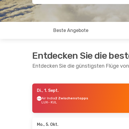
Beste Angebote
Entdecken Sie die bes
Entdecken Sie die günstigsten Flüge v
Di., 1. Sept.
Do., 8. Okt.
- Mi., 14. Okt.
Do., 10.
Air India
2 Zwischenstopps
LUX
- KUL
Lufthansa
2 Zwischenstopps
Austri
LUX
- KUL
2 Zwi
Lufthansa
2 Zwischenstopps
LUX
- 
KUL
- LUX
Lufth
KUL
- 
Mo., 5. Okt.