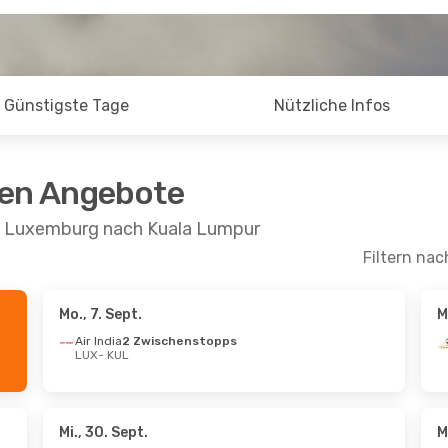
Günstigste Tage
Nützliche Infos
ten Angebote
on Luxemburg nach Kuala Lumpur
Filtern nac
Mo., 7. Sept.
M
 Sept.
- So., 20. Sept.
Di., 1. Sept.
- Mo., 
Air India
2 Zwischenstopps
LUX
- KUL
an Airlines
Air India
2 Zwisch
schenstopps
LUX
- KUL
KUL
Turkish Airlines
ansa
2 Zwischenstopps
1 Zwischenstopp
LUX
KUL
- LUX
Mi., 30. Sept.
M