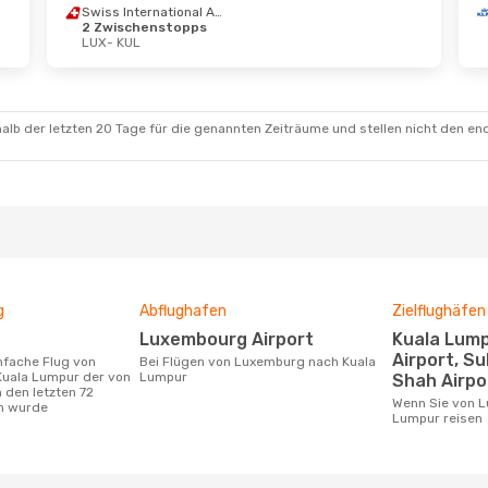
Swiss International Air Lines
2 Zwischenstopps
 Okt.
- Mi., 21. Okt.
LUX
- KUL
h Airlines
schenstopp
KUL
h Airlines
schenstopp
alb der letzten 20 Tage für die genannten Zeiträume und stellen nicht den en
LUX
g
Abflughafen
Zielflughäfen
Luxembourg Airport
Kuala Lumpur International
Airport, Su
Bei Flügen von Luxemburg nach Kuala
uala Lumpur der von
Lumpur
Shah Airpo
 den letzten 72
Wenn Sie von Luxemburg nach Kuala
n wurde
Lumpur reisen