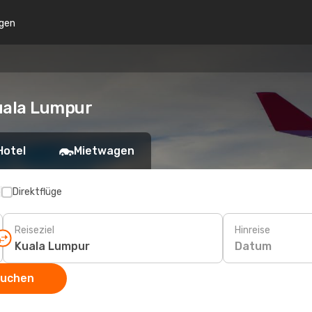
gen
uala Lumpur
Hotel
Mietwagen
p
Direktflüge
Reiseziel
Hinreise
Datum
suchen