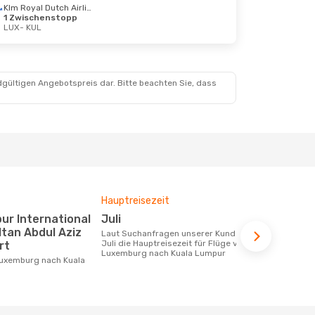
Klm Royal Dutch Airlines
1 Zwischenstopp
LUX
- KUL
dgültigen Angebotspreis dar. Bitte beachten Sie, dass
Hauptreisezeit
Durchschnit
Juli
1171 €
ltan Abdul Aziz
Laut Suchanfragen unserer Kunden ist
Der durchschnittliche Preis für Flüge
Juli die Hauptreisezeit für Flüge von
von Luxembu
rt
Luxemburg nach Kuala Lumpur
beträgt 1171
Basis der le