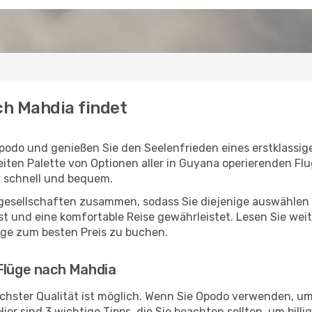
ch Mahdia findet
podo und genießen Sie den Seelenfrieden eines erstklassi
reiten Palette von Optionen aller in Guyana operierenden Fl
, schnell und bequem.
ggesellschaften zusammen, sodass Sie diejenige auswählen 
und eine komfortable Reise gewährleistet. Lesen Sie weite
üge zum besten Preis zu buchen.
 Flüge nach Mahdia
chster Qualität ist möglich. Wenn Sie Opodo verwenden, um
er sind 3 wichtige Tipps, die Sie beachten sollten, um billi