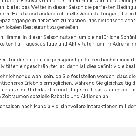
lturelle Festivals und bietet einen Einblick in die lebendig
hen, bietet das Wetter in dieser Saison die perfekten Bedin
oor-Märkte und andere kulturelle Veranstaltungen, die im 
e Spaziergänge in der Stadt zu machen, das historische Ze
n lokalen Restaurant zu genießen.
n Himmel in dieser Saison nutzen, um die natürliche Schö
eiten für Tagesausflüge und Aktivitäten, um Ihr Adrenalin
eszeit für diejenigen, die preisgünstige Reisen buchen möc
itäten eingeschränkter ist, dann ist dies definitiv die bes
sehr lohnende Wahl sein, da Sie feststellen werden, dass di
entischeres Erlebnis ermöglichen, während Sie gleichzeitig 
hinaus sind Unterkünfte und Flüge zu dieser Jahreszeit im
n Zeiträumen spezielle Rabatte und Aktionen an.
nsaison nach Mahdia viel sinnvollere Interaktionen mit de