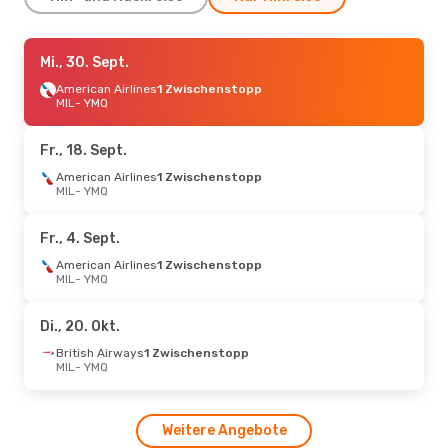
Di., 1. Sept.
Mi., 30. Sept.
- Mo., 7. Sept.
American Airlines
1 Zwischenstopp
Klm Royal Dutch Airlines
1 Zwischenstopp
MIL
- YMQ
MIL
- YMQ
Klm Royal Dutch Airlines
1 Zwischenstopp
Fr., 18. Sept.
YMQ
- MIL
American Airlines
1 Zwischenstopp
MIL
- YMQ
So., 13. Sept.
- Di., 15. Sept.
TAP Portugal
1 Zwischenstopp
Fr., 4. Sept.
MIL
- YMQ
TAP Portugal
1 Zwischenstopp
American Airlines
1 Zwischenstopp
YMQ
- MIL
MIL
- YMQ
So., 25. Okt.
- Do., 29. Okt.
Di., 20. Okt.
British Airways
1 Zwischenstopp
British Airways
1 Zwischenstopp
MIL
- YMQ
MIL
- YMQ
British Airways
1 Zwischenstopp
YMQ
- MIL
Weitere Angebote