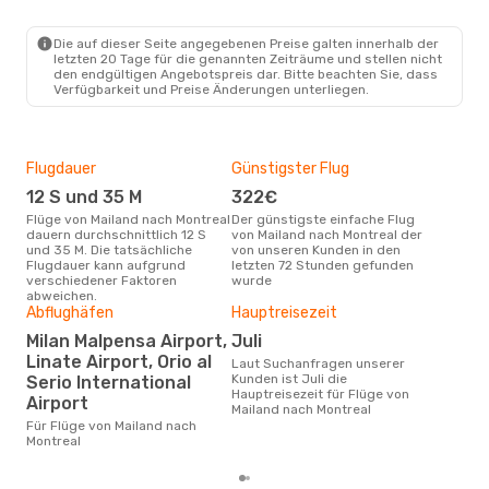
Die auf dieser Seite angegebenen Preise galten innerhalb der
letzten 20 Tage für die genannten Zeiträume und stellen nicht
den endgültigen Angebotspreis dar. Bitte beachten Sie, dass
Verfügbarkeit und Preise Änderungen unterliegen.
Flugdauer
Günstigster Flug
Flu
Flu
12 S und 35 M
322€
L
Flüge von Mailand nach Montreal
Der günstigste einfache Flug
dauern durchschnittlich 12 S
von Mailand nach Montreal der
Fluggesellschaften die Flüge
und 35 M. Die tatsächliche
von unseren Kunden in den
von
Flugdauer kann aufgrund
letzten 72 Stunden gefunden
anb
verschiedener Faktoren
wurde
abweichen.
Abflughäfen
Hauptreisezeit
Gün
Milan Malpensa Airport,
Juli
A
Linate Airport, Orio al
Laut Suchanfragen unserer
Kunden ist Juli die
März ist die beste Zeit um
Serio International
Hauptreisezeit für Flüge von
gün
Airport
Mailand nach Montreal
nac
Für Flüge von Mailand nach
Montreal