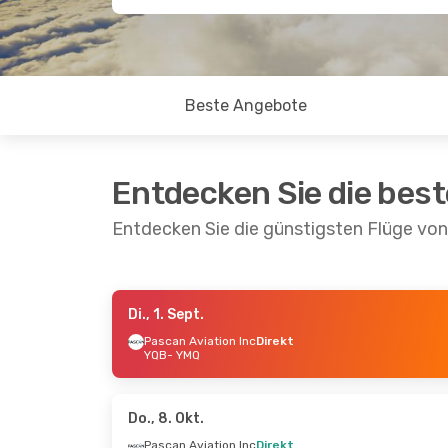
Beste Angebote
Entdecken Sie die bes
Entdecken Sie die günstigsten Flüge vo
Di., 1. Sept.
Do., 20. Aug.
- So., 23. Aug.
Pascan Aviation Inc
Direkt
YQB
- YMQ
Pascan Aviation Inc
Direkt
YQB
- YMQ
Pascan Aviation Inc
Direkt
YMQ
- YQB
Do., 8. Okt.
Pascan Aviation Inc
Direkt