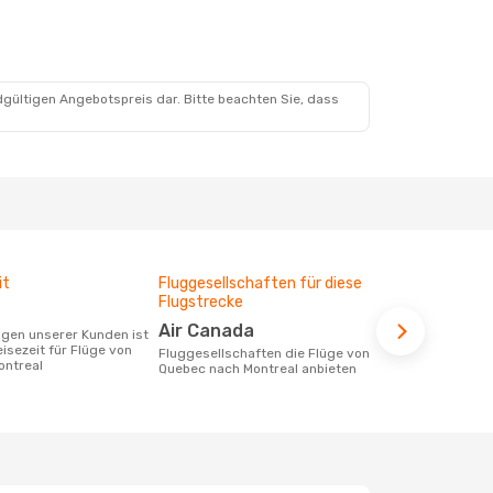
dgültigen Angebotspreis dar. Bitte beachten Sie, dass
it
Fluggesellschaften für diese
Durchschnit
Flugstrecke
184 €
Air Canada
Der durchschnittliche Preis für Flüge
eisezeit für Flüge von
von Quebec 
Fluggesellschaften die Flüge von
ontreal
€. Dieser Pr
Quebec nach Montreal anbieten
letzten 6 Mo