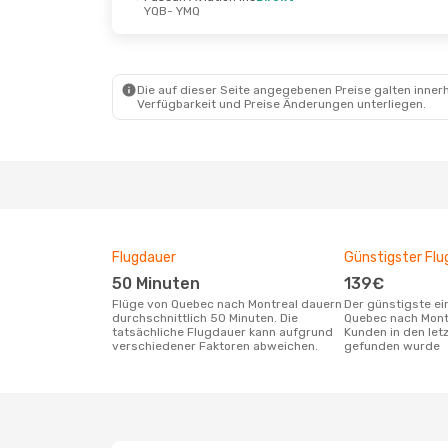
YQB
- YMQ
Die auf dieser Seite angegebenen Preise galten innerh
Verfügbarkeit und Preise Änderungen unterliegen.
Flugdauer
Günstigster Flu
50 Minuten
139€
Flüge von Quebec nach Montreal dauern
Der günstigste einfache Flug von
durchschnittlich 50 Minuten. Die
Quebec nach Mont
tatsächliche Flugdauer kann aufgrund
Kunden in den let
verschiedener Faktoren abweichen.
gefunden wurde