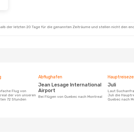
alb der letzten 20 Tage für die genannten Zeiträume und stellen nicht den en
g
Abflughafen
Hauptreiseze
Jean Lesage International
Juli
Airport
Laut Suchanfragen unserer Kunden ist
real der von unseren
Juli die Hauptr
Bei Flügen von Quebec nach Montreal
zten 72 Stunden
Quebec nach M