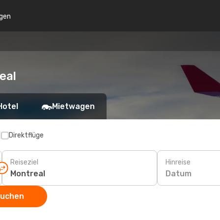
gen
eal
Hotel
Mietwagen
p
Direktflüge
Reiseziel
Hinreise
Datum
suchen