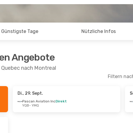
Günstigste Tage
Nützliche Infos
ten Angebote
n Quebec nach Montreal
Filtern nac
Di., 29. Sept.
S
Pascan Aviation Inc
Direkt
YQB
- YMQ