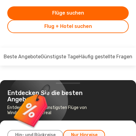
Flüge suchen
Flug + Hotel suchen
Beste Angebote
Günstigste Tage
Häufig gestellte Fragen
Entdecken Sie die besten
Angebote
Entdecken Sie die günstigsten Flüge von
Windsor nach Montreal
Hin- und Rückreise
Nur Hinreise