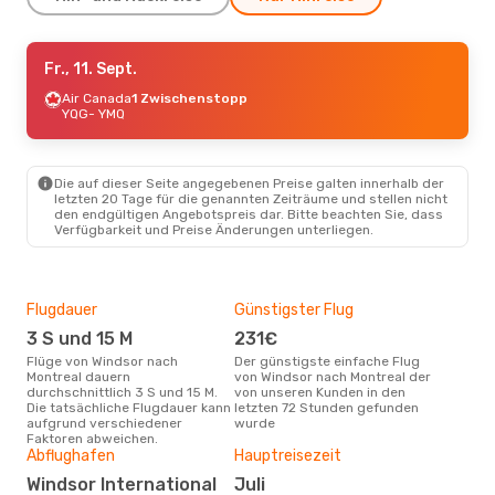
Fr., 11. Sept.
Fr., 11. Sept.
- So., 13. Sept.
Air Canada
Air Canada
1 Zwischenstopp
1 Zwischenstopp
YQG
YQG
- YMQ
- YMQ
Air Canada
1 Zwischenstopp
YMQ
- YQG
Die auf dieser Seite angegebenen Preise galten innerhalb der
letzten 20 Tage für die genannten Zeiträume und stellen nicht
den endgültigen Angebotspreis dar. Bitte beachten Sie, dass
Verfügbarkeit und Preise Änderungen unterliegen.
Flugdauer
Günstigster Flug
Dur
3 S und 15 M
231€
2
Flüge von Windsor nach
Der günstigste einfache Flug
Der durchschnittliche Preis für
Montreal dauern
von Windsor nach Montreal der
Flü
durchschnittlich 3 S und 15 M.
von unseren Kunden in den
Mont
Die tatsächliche Flugdauer kann
letzten 72 Stunden gefunden
Prei
aufgrund verschiedener
wurde
letz
Faktoren abweichen.
Abflughafen
Hauptreisezeit
Windsor International
Juli