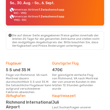
So., 30. Aug.
- So., 6. Sept.
American Airlines
1 Zwischenstopp
RIC
- YMQ
American Airlines
1 Zwischenstopp
YMQ
- RIC
Die auf dieser Seite angegebenen Preise galten innerhalb der
letzten 20 Tage für die genannten Zeiträume und stellen nicht
den endgültigen Angebotspreis dar. Bitte beachten Sie, dass
Verfügbarkeit und Preise Änderungen unterliegen.
Flugdauer
Günstigster Flug
Dur
5 S und 35 M
470€
4
Flüge von Richmond, VA nach
Der günstigste einfache Flug
Der durchschnittliche Preis für
Montreal dauern
von Richmond, VA nach Montreal
Flü
durchschnittlich 5 S und 35 M.
der von unseren Kunden in den
Mont
Die tatsächliche Flugdauer kann
letzten 72 Stunden gefunden
Prei
aufgrund verschiedener
wurde
letz
Faktoren abweichen.
Abflughafen
Hauptreisezeit
Richmond International
Juli
Airport
Laut Suchanfragen unserer