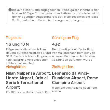
Italo
Direkt
MIL
- ROM
Italo
Direkt
Die auf dieser Seite angegebenen Preise galten innerhalb der
ROM
- MIL
letzten 20 Tage für die genannten Zeiträume und stellen nicht
den endgültigen Angebotspreis dar. Bitte beachten Sie, dass
Verfügbarkeit und Preise Änderungen unterliegen.
Flugdauer
Günstigster Flug
Hau
1 S und 10 M
43€
Jul
Flüge von Mailand nach Rom
Der günstigste einfache Flug
Laut Suchanfragen unserer
dauern durchschnittlich 1 S und
von Mailand nach Rom der von
Kund
10 M. Die tatsächliche Flugdauer
unseren Kunden in den letzten
Haup
kann aufgrund verschiedener
72 Stunden gefunden wurde
Mai
Faktoren abweichen.
Dur
Abflughäfen
Zielflughäfen
8
Milan Malpensa Airport,
Leonardo da Vinci-
Linate Airport, Orio al
Fiumicino Airport, Rome
Der durchschnittliche Preis für
Flü
Serio International
Ciampino Airport
betr
Airport
Wenn Sie von Mailand nach Rom
wurd
reisen
Mon
Für Flüge von Mailand nach Rom