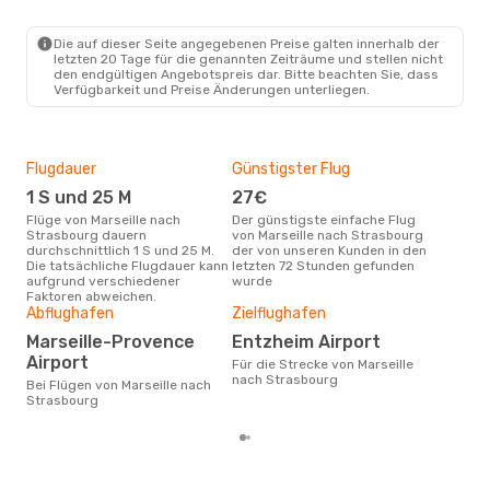
MRS
- SXB
Volotea
Direkt
SXB
- MRS
Die auf dieser Seite angegebenen Preise galten innerhalb der
letzten 20 Tage für die genannten Zeiträume und stellen nicht
den endgültigen Angebotspreis dar. Bitte beachten Sie, dass
Verfügbarkeit und Preise Änderungen unterliegen.
Flugdauer
Günstigster Flug
Hau
1 S und 25 M
27€
Jul
Flüge von Marseille nach
Der günstigste einfache Flug
Laut Suchanfragen unserer
Strasbourg dauern
von Marseille nach Strasbourg
Kund
durchschnittlich 1 S und 25 M.
der von unseren Kunden in den
Haup
Die tatsächliche Flugdauer kann
letzten 72 Stunden gefunden
Mar
aufgrund verschiedener
wurde
Dur
Faktoren abweichen.
Abflughafen
Zielflughafen
15
Der durchschnittliche Preis für
Marseille-Provence
Entzheim Airport
Flüg
Airport
Für die Strecke von Marseille
Str
nach Strasbourg
Dies
Bei Flügen von Marseille nach
der 
Strasbourg