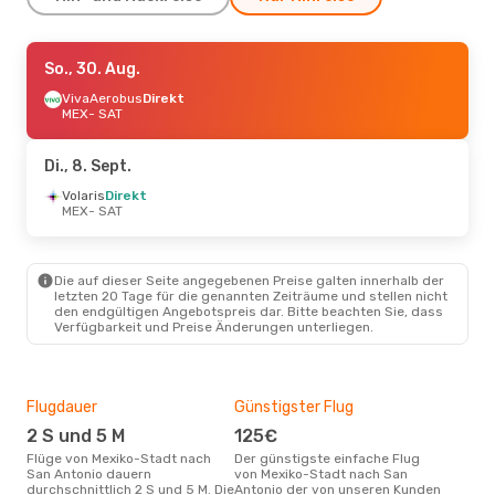
Mi., 26. Aug.
So., 30. Aug.
- Di., 1. Sept.
VivaAerobus
VivaAerobus
Direkt
Direkt
MEX
MEX
- SAT
- SAT
Volaris
Direkt
SAT
- MEX
Di., 8. Sept.
Volaris
Direkt
MEX
- SAT
Die auf dieser Seite angegebenen Preise galten innerhalb der
letzten 20 Tage für die genannten Zeiträume und stellen nicht
den endgültigen Angebotspreis dar. Bitte beachten Sie, dass
Verfügbarkeit und Preise Änderungen unterliegen.
Flugdauer
Günstigster Flug
Hau
2 S und 5 M
125€
Jul
Flüge von Mexiko-Stadt nach
Der günstigste einfache Flug
Laut Suchanfragen unserer
San Antonio dauern
von Mexiko-Stadt nach San
Kund
durchschnittlich 2 S und 5 M. Die
Antonio der von unseren Kunden
Haup