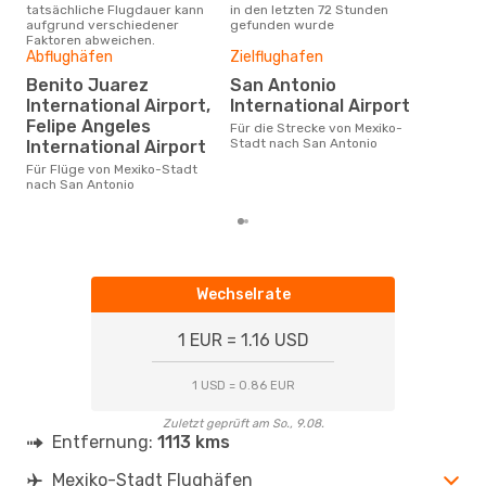
tatsächliche Flugdauer kann
in den letzten 72 Stunden
Mex
aufgrund verschiedener
gefunden wurde
Faktoren abweichen.
Dur
Abflughäfen
Zielflughafen
20
Benito Juarez
San Antonio
Der durchschnittliche Preis für
International Airport,
International Airport
Flü
Felipe Angeles
Für die Strecke von Mexiko-
San 
Stadt nach San Antonio
International Airport
Dies
der 
Für Flüge von Mexiko-Stadt
nach San Antonio
Wechselrate
1 EUR = 1.16 USD
1 USD = 0.86 EUR
Zuletzt geprüft am So., 9.08.
Entfernung:
1113 kms
Mexiko-Stadt Flughäfen