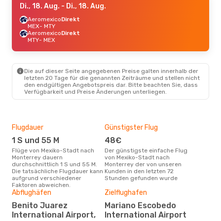
Di., 18. Aug.
- Di., 18. Aug.
Aeromexico
Direkt
MEX
- MTY
Aeromexico
Direkt
MTY
- MEX
Die auf dieser Seite angegebenen Preise galten innerhalb der
letzten 20 Tage für die genannten Zeiträume und stellen nicht
den endgültigen Angebotspreis dar. Bitte beachten Sie, dass
Verfügbarkeit und Preise Änderungen unterliegen.
Flugdauer
Günstigster Flug
Hau
1 S und 55 M
48€
M
Flüge von Mexiko-Stadt nach
Der günstigste einfache Flug
Laut Suchanfragen unserer
Monterrey dauern
von Mexiko-Stadt nach
Kund
durchschnittlich 1 S und 55 M.
Monterrey der von unseren
Haup
Die tatsächliche Flugdauer kann
Kunden in den letzten 72
Mex
aufgrund verschiedener
Stunden gefunden wurde
Faktoren abweichen.
Dur
Abflughäfen
Zielflughafen
95
Benito Juarez
Mariano Escobedo
Der durchschnittliche Preis für
International Airport,
International Airport
Flü