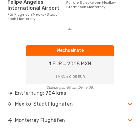
Felipe Angeles
Für die Strecke von Mexiko-
Mont
Stadt nach Monterrey
International Airport
Prei
letz
Für Flüge von Mexiko-Stadt
nach Monterrey
Wechselrate
1 EUR = 20.18 MXN
1 MXN = 0.05 EUR
Zuletzt geprüft am Do., 6.08.
Entfernung:
704 kms
Mexiko-Stadt Flughäfen
Monterrey Flughäfen