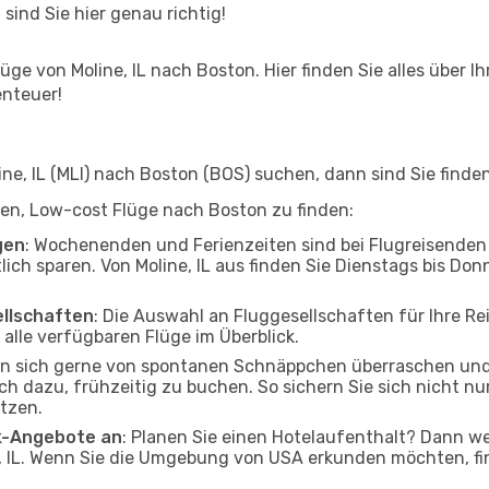
 sind Sie hier genau richtig!
ge von Moline, IL nach Boston. Hier finden Sie alles über Ih
enteuer!
e, IL (MLI) nach Boston (BOS) suchen, dann sind Sie finden
lfen, Low-cost Flüge nach Boston zu finden:
gen
: Wochenenden und Ferienzeiten sind bei Flugreisenden b
lich sparen. Von Moline, IL aus finden Sie Dienstags bis Don
ellschaften
: Die Auswahl an Fluggesellschaften für Ihre Rei
alle verfügbaren Flüge im Überblick.
en sich gerne von spontanen Schnäppchen überraschen un
och dazu, frühzeitig zu buchen. So sichern Sie sich nicht n
tzen.
ak-Angebote an
: Planen Sie einen Hotelaufenthalt? Dann we
, IL. Wenn Sie die Umgebung von USA erkunden möchten, fin