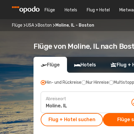
Flüge
Hotels
Flug + Hotel
Mietwa
Flüge
USA
Boston
Moline, IL - Boston
Flüge von Moline, IL nach Bos
Flüge
Hotels
Flug + 
Hin- und Rückreise
Nur Hinreise
Multistop
Abreiseort
Flug + Hotel suchen
Flüge 