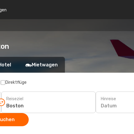
gen
ton
Hotel
Mietwagen
p
Direktflüge
Reiseziel
Hinreise
Datum
suchen