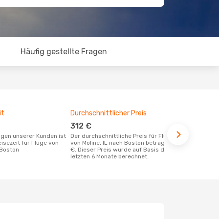
Häufig gestellte Fragen
it
Durchschnittlicher Preis
Günstigst
312 €
Juni
Der durchschnittliche Preis für Flüge
Juni ist die beste Zeit um günstige
eisezeit für Flüge von
von Moline, IL nach Boston beträgt 312
Flüge von Mo
 Boston
€. Dieser Preis wurde auf Basis der
buchen
letzten 6 Monate berechnet.