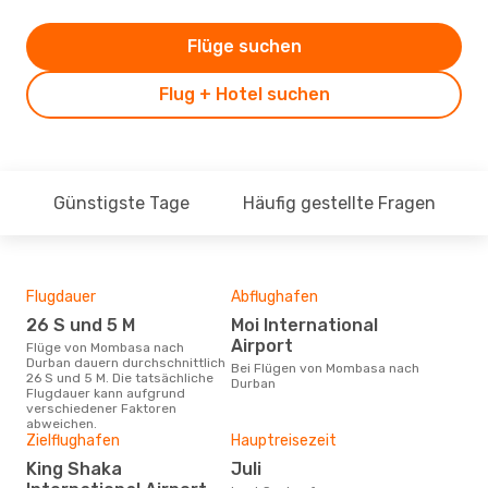
Flüge suchen
Flug + Hotel suchen
Günstigste Tage
Häufig gestellte Fragen
Flugdauer
Abflughafen
Dur
26 S und 5 M
Moi International
7
Airport
Flüge von Mombasa nach
Der durchschnittliche Preis für
Durban dauern durchschnittlich
Flü
Bei Flügen von Mombasa nach
26 S und 5 M. Die tatsächliche
Durb
Durban
Flugdauer kann aufgrund
Prei
verschiedener Faktoren
letz
abweichen.
Zielflughafen
Hauptreisezeit
King Shaka
Juli