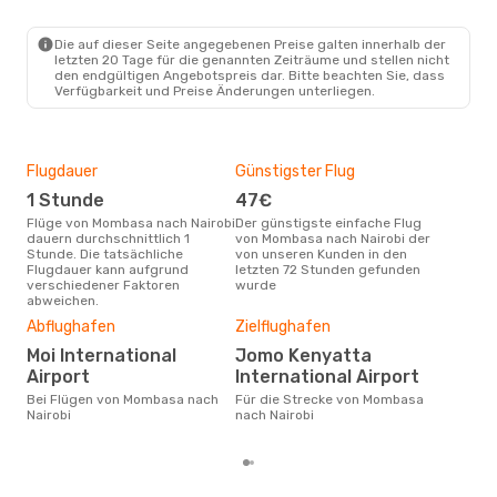
MBA
- NBO
Skyward Express
Direkt
NBO
- MBA
Die auf dieser Seite angegebenen Preise galten innerhalb der
letzten 20 Tage für die genannten Zeiträume und stellen nicht
den endgültigen Angebotspreis dar. Bitte beachten Sie, dass
Verfügbarkeit und Preise Änderungen unterliegen.
Flugdauer
Günstigster Flug
Hau
1 Stunde
47€
Jul
Flüge von Mombasa nach Nairobi
Der günstigste einfache Flug
Laut Suchanfragen unserer
dauern durchschnittlich 1
von Mombasa nach Nairobi der
Kund
Stunde. Die tatsächliche
von unseren Kunden in den
Haup
Flugdauer kann aufgrund
letzten 72 Stunden gefunden
Mom
verschiedener Faktoren
wurde
abweichen.
Dur
Abflughafen
Zielflughafen
8
Moi International
Jomo Kenyatta
Der durchschnittliche Preis für
Airport
International Airport
Flü
betr
Bei Flügen von Mombasa nach
Für die Strecke von Mombasa
wurd
Nairobi
nach Nairobi
Mon