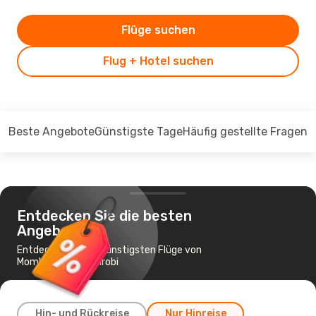
Flüge suchen
Flug + Hotel suchen
Beste Angebote
Günstigste Tage
Häufig gestellte Fragen
Entdecken Sie die besten
Angebote
Entdecken Sie die günstigsten Flüge von
Mombasa nach Nairobi
Hin- und Rückreise
Nur Hinreise