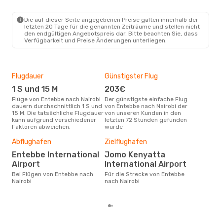
EBB
- NBO
Ethiopian Airlines
1 Zwischenstopp
NBO
- EBB
Die auf dieser Seite angegebenen Preise galten innerhalb der
letzten 20 Tage für die genannten Zeiträume und stellen nicht
den endgültigen Angebotspreis dar. Bitte beachten Sie, dass
Verfügbarkeit und Preise Änderungen unterliegen.
Flugdauer
Günstigster Flug
Hau
1 S und 15 M
203€
Jul
Flüge von Entebbe nach Nairobi
Der günstigste einfache Flug
Laut Suchanfragen unserer
dauern durchschnittlich 1 S und
von Entebbe nach Nairobi der
Kund
15 M. Die tatsächliche Flugdauer
von unseren Kunden in den
Haup
kann aufgrund verschiedener
letzten 72 Stunden gefunden
Ent
Faktoren abweichen.
wurde
Dur
Abflughafen
Zielflughafen
25
Entebbe International
Jomo Kenyatta
Der durchschnittliche Preis für
Airport
International Airport
Flüg
Bei Flügen von Entebbe nach
Für die Strecke von Entebbe
betr
Nairobi
nach Nairobi
wurd
Mon