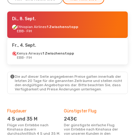
Mi., 16. Sept.
Di., 8. Sept.
- Sa., 19. Sept.
Ethiopian Airlines
Ethiopian Airlines
1 Zwischenstopp
1 Zwischenstopp
EBB
EBB
- FIH
- FIH
Ethiopian Airlines
1 Zwischenstopp
FIH
- EBB
Fr., 4. Sept.
Sa., 29. Aug.
Kenya Airways
- Mi., 2. Sept.
1 Zwischenstopp
EBB
- FIH
Ethiopian Airlines
1 Zwischenstopp
EBB
- FIH
Ethiopian Airlines
1 Zwischenstopp
FIH
- EBB
Die auf dieser Seite angegebenen Preise galten innerhalb der
letzten 20 Tage für die genannten Zeiträume und stellen nicht
den endgültigen Angebotspreis dar. Bitte beachten Sie, dass
Verfügbarkeit und Preise Änderungen unterliegen.
Flugdauer
Günstigster Flug
Hau
4 S und 35 M
243€
M
Flüge von Entebbe nach
Der günstigste einfache Flug
Laut Suchanfragen unserer
Kinshasa dauern
von Entebbe nach Kinshasa der
Kund
durchschnittlich 4 S und 35 M.
von unseren Kunden in den
Haup