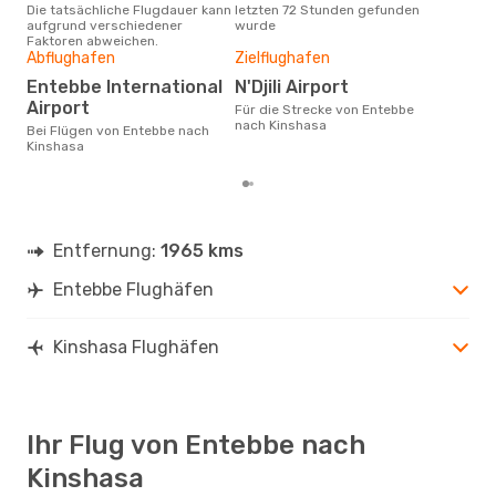
Die tatsächliche Flugdauer kann
letzten 72 Stunden gefunden
Ent
aufgrund verschiedener
wurde
Dur
Faktoren abweichen.
Abflughafen
Zielflughafen
3
Der durchschnittliche Preis für
Entebbe International
N'Djili Airport
Flü
Airport
Für die Strecke von Entebbe
Kins
nach Kinshasa
Prei
Bei Flügen von Entebbe nach
letz
Kinshasa
Entfernung:
1965 kms
Entebbe Flughäfen
Kinshasa Flughäfen
Ihr Flug von Entebbe nach
Kinshasa