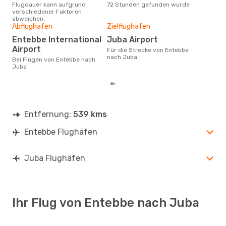
Flugdauer kann aufgrund
72 Stunden gefunden wurde
Ent
verschiedener Faktoren
Dur
abweichen.
31
Abflughafen
Zielflughafen
Der durchschnittliche Preis für
Entebbe International
Juba Airport
Flü
Airport
Für die Strecke von Entebbe
betr
nach Juba
wurd
Bei Flügen von Entebbe nach
Mon
Juba
Entfernung:
539 kms
Entebbe Flughäfen
Juba Flughäfen
Ihr Flug von Entebbe nach Juba