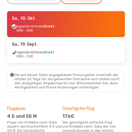
Do., 8. Okt.
Sa., 10. Okt.
- Mo., 12. Okt.
Uganda Airlines
Uganda Airlines
Direkt
Direkt
EBB
EBB
- JUB
- JUB
Uganda Airlines
Direkt
JUB
- EBB
Sa., 19. Sept.
Uganda Airlines
Direkt
EBB
- JUB
Die auf dieser Seite angegebenen Preise galten innerhalb der
letzten 20 Tage für die genannten Zeiträume und stellen nicht
den endgültigen Angebotspreis dar. Bitte beachten Sie, dass
Verfügbarkeit und Preise Änderungen unterliegen.
Flugdauer
Günstigster Flug
Hau
4 S und 55 M
176€
M
Flüge von Entebbe nach Juba
Der günstigste einfache Flug
Laut Suchanfragen unserer
dauern durchschnittlich 4 S und
von Entebbe nach Juba der von
Kund
55 M. Die tatsächliche
unseren Kunden in den letzten
Haup