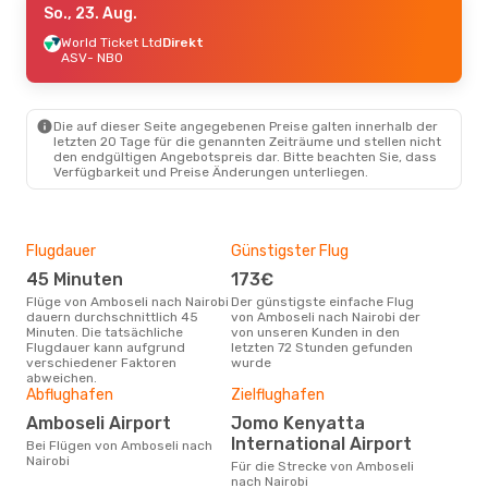
So., 23. Aug.
World Ticket Ltd
Direkt
ASV
- NBO
Die auf dieser Seite angegebenen Preise galten innerhalb der
letzten 20 Tage für die genannten Zeiträume und stellen nicht
den endgültigen Angebotspreis dar. Bitte beachten Sie, dass
Verfügbarkeit und Preise Änderungen unterliegen.
Flugdauer
Günstigster Flug
Hau
45 Minuten
173€
Jul
Flüge von Amboseli nach Nairobi
Der günstigste einfache Flug
Laut Suchanfragen unserer
dauern durchschnittlich 45
von Amboseli nach Nairobi der
Kund
Minuten. Die tatsächliche
von unseren Kunden in den
Haup
Flugdauer kann aufgrund
letzten 72 Stunden gefunden
Amb
verschiedener Faktoren
wurde
Dur
abweichen.
Abflughafen
Zielflughafen
21
Der durchschnittliche Preis für
Amboseli Airport
Jomo Kenyatta
Flüg
International Airport
Bei Flügen von Amboseli nach
betr
Nairobi
wurd
Für die Strecke von Amboseli
Mon
nach Nairobi