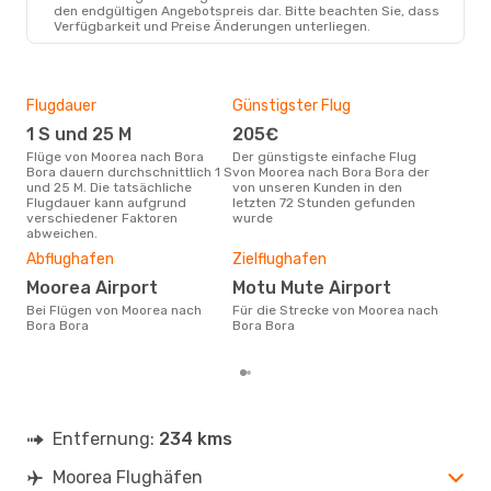
den endgültigen Angebotspreis dar. Bitte beachten Sie, dass
Verfügbarkeit und Preise Änderungen unterliegen.
Flugdauer
Günstigster Flug
Hau
1 S und 25 M
205€
Jul
Flüge von Moorea nach Bora
Der günstigste einfache Flug
Laut Suchanfragen unserer
Bora dauern durchschnittlich 1 S
von Moorea nach Bora Bora der
Kund
und 25 M. Die tatsächliche
von unseren Kunden in den
Haup
Flugdauer kann aufgrund
letzten 72 Stunden gefunden
Moo
verschiedener Faktoren
wurde
Dur
abweichen.
31
Abflughafen
Zielflughafen
Der durchschnittliche Preis für
Moorea Airport
Motu Mute Airport
Flü
Bora
Bei Flügen von Moorea nach
Für die Strecke von Moorea nach
wurd
Bora Bora
Bora Bora
Mon
Entfernung:
234 kms
Moorea Flughäfen