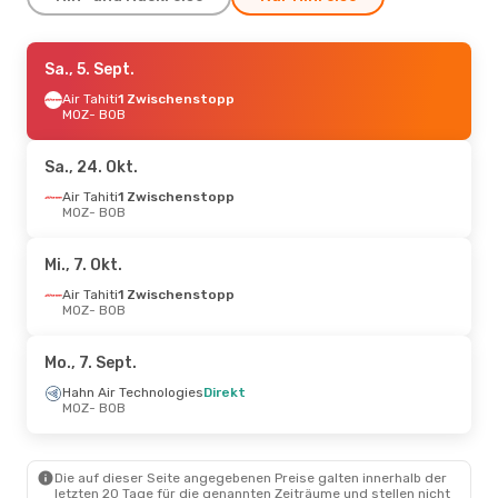
Mi., 9. Sept.
Sa., 5. Sept.
- Di., 15. Sept.
Air Tahiti
Air Tahiti
1 Zwischenstopp
1 Zwischenstopp
MOZ
MOZ
- BOB
- BOB
Air Tahiti
1 Zwischenstopp
BOB
- MOZ
Sa., 24. Okt.
Do., 15. Okt.
Air Tahiti
1 Zwischenstopp
- Fr., 23. Okt.
MOZ
- BOB
Hahn Air Technologies
Direkt
MOZ
- BOB
Mi., 7. Okt.
Air Tahiti
1 Zwischenstopp
BOB
- MOZ
Air Tahiti
1 Zwischenstopp
MOZ
- BOB
Mo., 7. Sept.
Hahn Air Technologies
Direkt
MOZ
- BOB
Die auf dieser Seite angegebenen Preise galten innerhalb der
letzten 20 Tage für die genannten Zeiträume und stellen nicht