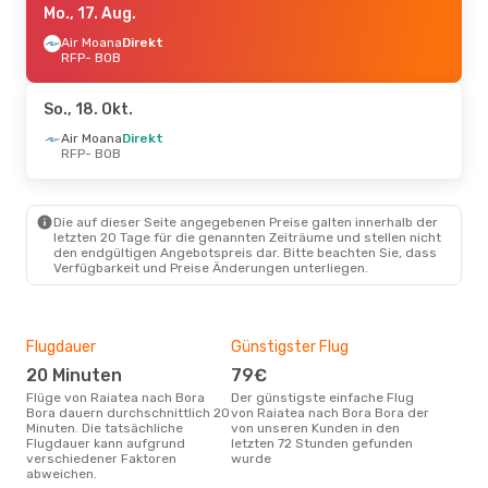
Mo., 17. Aug.
Air Moana
Direkt
RFP
- BOB
So., 18. Okt.
Air Moana
Direkt
RFP
- BOB
Die auf dieser Seite angegebenen Preise galten innerhalb der
letzten 20 Tage für die genannten Zeiträume und stellen nicht
den endgültigen Angebotspreis dar. Bitte beachten Sie, dass
Verfügbarkeit und Preise Änderungen unterliegen.
Flugdauer
Günstigster Flug
Hau
20 Minuten
79€
Jul
Flüge von Raiatea nach Bora
Der günstigste einfache Flug
Laut Suchanfragen unserer
Bora dauern durchschnittlich 20
von Raiatea nach Bora Bora der
Kund
Minuten. Die tatsächliche
von unseren Kunden in den
Haup
Flugdauer kann aufgrund
letzten 72 Stunden gefunden
Rai
verschiedener Faktoren
wurde
Dur
abweichen.