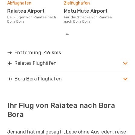
10
Abflughafen
Zielflughafen
Der durchschnittliche Preis für
Raiatea Airport
Motu Mute Airport
Flü
Bora
Bei Flügen von Raiatea nach
Für die Strecke von Raiatea
wurd
Bora Bora
nach Bora Bora
Mon
Entfernung:
46 kms
Raiatea Flughäfen
Bora Bora Flughäfen
Ihr Flug von Raiatea nach Bora
Bora
Jemand hat mal gesagt: „Lebe ohne Ausreden, reise