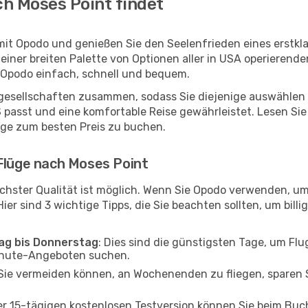
h Moses Point findet
mit Opodo und genießen Sie den Seelenfrieden eines erstk
 einer breiten Palette von Optionen aller in USA operierend
t Opodo einfach, schnell und bequem.
ggesellschaften zusammen, sodass Sie diejenige auswählen 
asst und eine komfortable Reise gewährleistet. Lesen Sie w
üge zum besten Preis zu buchen.
 Flüge nach Moses Point
chster Qualität ist möglich. Wenn Sie Opodo verwenden, um
er sind 3 wichtige Tipps, die Sie beachten sollten, um billi
tag bis Donnerstag
: Dies sind die günstigsten Tage, um Fl
inute-Angeboten suchen.
Sie vermeiden können, an Wochenenden zu fliegen, sparen S
ner 15-tägigen kostenlosen Testversion können Sie beim Bu