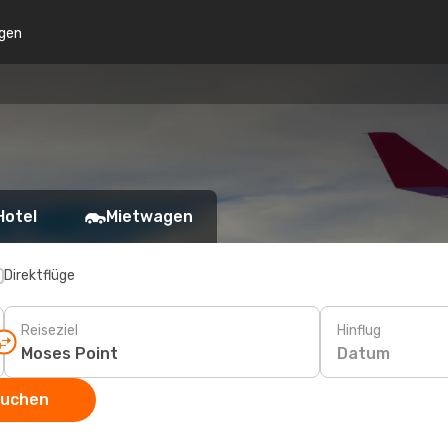
gen
Hotel
Mietwagen
Direktflüge
Reiseziel
Hinflug
Datum
suchen