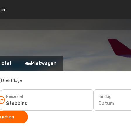
gen
Hotel
Mietwagen
Direktflüge
Reiseziel
Hinflug
Datum
suchen