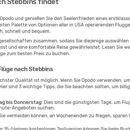
h Stebbins findet
 Opodo und genießen Sie den Seelenfrieden eines erstklas
reiten Palette von Optionen aller in USA operierenden Flugg
ch, schnell und bequem.
ggesellschaften zusammen, sodass Sie diejenige auswählen 
t und eine komfortable Reise gewährleistet. Lesen Sie weit
üge zum besten Preis zu buchen.
Flüge nach Stebbins
chster Qualität ist möglich. Wenn Sie Opodo verwenden, um
er sind 3 wichtige Tipps, die Sie beachten sollten, um billi
tag bis Donnerstag
: Dies sind die günstigsten Tage, um Fl
inute-Angeboten suchen.
Sie vermeiden können, an Wochenenden zu fliegen, sparen S
ner 15-tägigen kostenlosen Testversion können Sie beim Bu