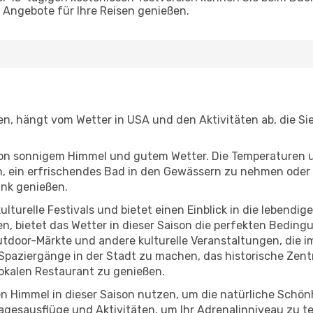
Angebote für Ihre Reisen genießen.
gen, hängt vom Wetter in USA und den Aktivitäten ab, die S
r von sonnigem Himmel und gutem Wetter. Die Temperaturen 
, ein erfrischendes Bad in den Gewässern zu nehmen oder 
änk genießen.
lturelle Festivals und bietet einen Einblick in die lebendig
hen, bietet das Wetter in dieser Saison die perfekten Bedin
tdoor-Märkte und andere kulturelle Veranstaltungen, die i
e Spaziergänge in der Stadt zu machen, das historische Zen
okalen Restaurant zu genießen.
n Himmel in dieser Saison nutzen, um die natürliche Schö
agesausflüge und Aktivitäten, um Ihr Adrenalinniveau zu t