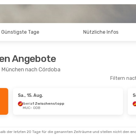
Günstigste Tage
Nützliche Infos
ten Angebote
on München nach Córdoba
Filtern nac
Sa., 15. Aug.
S
pt.
- Do., 17. Sept.
So., 30. Aug.
- So., 6. S
Iberia
1 Zwischenstopp
MUC
- ODB
wischenstopp
Iberia
1 Zwischenstopp
B
MUC
- ODB
wischenstopp
Iberia
1 Zwischenstopp
C
ODB
- MUC
alb der letzten 20 Tage für die genannten Zeiträume und stellen nicht den en