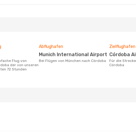
g
Abflughafen
Zielflughafen
Munich International Airport
Córdoba A
Bei Flügen von München nach Córdoba
Für die Strecke von München nach
doba der von unseren
Córdoba
zten 72 Stunden