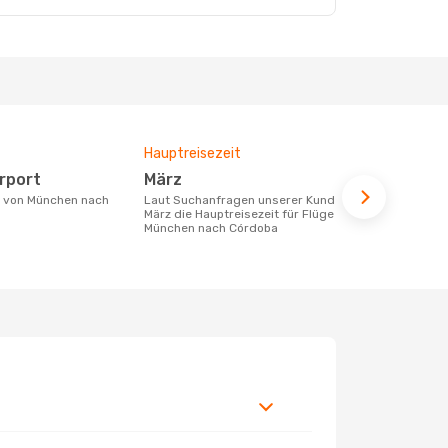
Hauptreisezeit
Durchschnit
irport
März
446 €
Laut Suchanfragen unserer Kunden ist
Der durchschnittliche Preis für Flüge
März die Hauptreisezeit für Flüge von
von München
München nach Córdoba
€. Dieser Pr
letzten 6 Mo