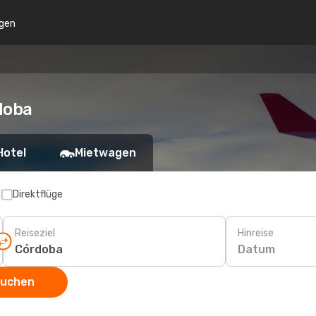
gen
doba
Hotel
Mietwagen
p
Direktflüge
Reiseziel
Hinreise
Datum
suchen