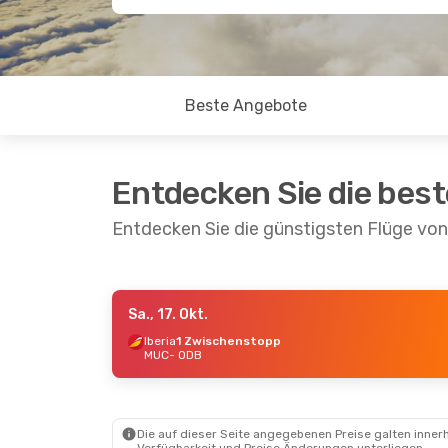
Beste Angebote
Entdecken Sie die bes
Entdecken Sie die günstigsten Flüge v
Sa., 17. Okt.
Sa., 3. Okt.
- Do., 8. Okt.
Sa., 12. Se
Iberia
1 Zwischenstopp
MUC
- ODB
Iberia
1 Zwischenstopp
Iberia
1 Z
MUC
- ODB
MUC
- OD
Iberia
1 Zwischenstopp
Iberia
1 Z
ODB
- MUC
ODB
- MU
Die auf dieser Seite angegebenen Preise galten innerh