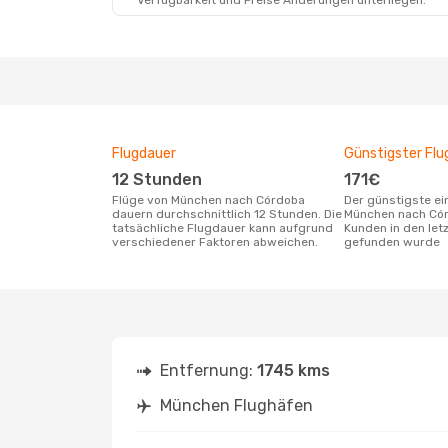
Verfügbarkeit und Preise Änderungen unterliegen.
Flugdauer
Günstigster Flu
12 Stunden
171€
Flüge von München nach Córdoba
Der günstigste einfache Flug von
dauern durchschnittlich 12 Stunden. Die
München nach Cór
tatsächliche Flugdauer kann aufgrund
Kunden in den let
verschiedener Faktoren abweichen.
gefunden wurde
Entfernung:
1745 kms
München Flughäfen