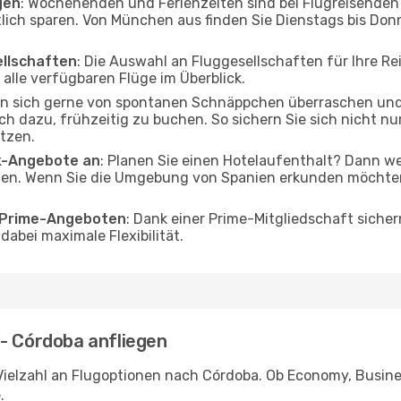
gen
: Wochenenden und Ferienzeiten sind bei Flugreisenden b
tlich sparen. Von München aus finden Sie Dienstags bis Don
ellschaften
: Die Auswahl an Fluggesellschaften für Ihre R
alle verfügbaren Flüge im Überblick.
en sich gerne von spontanen Schnäppchen überraschen un
och dazu, frühzeitig zu buchen. So sichern Sie sich nicht n
tzen.
ak-Angebote an
: Planen Sie einen Hotelaufenthalt? Dann we
n. Wenn Sie die Umgebung von Spanien erkunden möchten, 
o Prime-Angeboten
: Dank einer Prime-Mitgliedschaft sicher
abei maximale Flexibilität.
 - Córdoba anfliegen
Vielzahl an Flugoptionen nach Córdoba. Ob Economy, Business
.