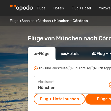
Flüge
Hotels
Flug + Hotel
Mietwa
Flüge
Spanien
Córdoba
München - Córdoba
Flüge von München nach Cór
Flüge
Hotels
Flug + 
Hin- und Rückreise
Nur Hinreise
Multistop
Abreiseort
Flug + Hotel suchen
Flüge 