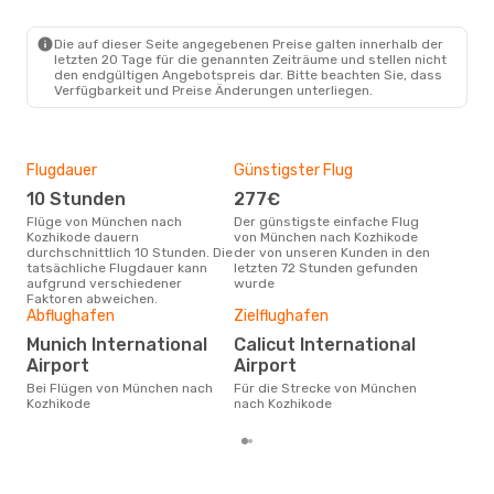
Die auf dieser Seite angegebenen Preise galten innerhalb der
Mo., 5. Okt.
- Mi., 14. Okt.
letzten 20 Tage für die genannten Zeiträume und stellen nicht
den endgültigen Angebotspreis dar. Bitte beachten Sie, dass
Etihad Airways
Verfügbarkeit und Preise Änderungen unterliegen.
1 Zwischenstopp
MUC
- CCJ
Etihad Airways
1 Zwischenstopp
CCJ
- MUC
Flugdauer
Günstigster Flug
Hau
10 Stunden
277€
Jul
Flüge von München nach
Der günstigste einfache Flug
Laut Suchanfragen unserer
Kozhikode dauern
von München nach Kozhikode
Kund
durchschnittlich 10 Stunden. Die
der von unseren Kunden in den
Haup
tatsächliche Flugdauer kann
letzten 72 Stunden gefunden
Mün
aufgrund verschiedener
wurde
Faktoren abweichen.
Gün
Abflughafen
Zielflughafen
D
Munich International
Calicut International
Dezember ist die beste Zeit um
Airport
Airport
gün
Bei Flügen von München nach
Für die Strecke von München
nac
Kozhikode
nach Kozhikode