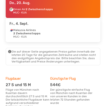
Do., 20. Aug.
Oman Air
2 Zwischenstopps
MUC
- KUA
Fr., 4. Sept.
Malaysia Airlines
2 Zwischenstopps
MUC
- KUA
Die auf dieser Seite angegebenen Preise galten innerhalb der
letzten 20 Tage für die genannten Zeiträume und stellen nicht
den endgültigen Angebotspreis dar. Bitte beachten Sie, dass
Verfügbarkeit und Preise Änderungen unterliegen.
Flugdauer
Günstigster Flug
Hau
27 S und 15 M
544€
M
Flüge von München nach
Der günstigste einfache Flug
Laut Suchanfragen unserer
Kuantan dauern
von München nach Kuantan der
Kund
durchschnittlich 27 S und 15 M.
von unseren Kunden in den
Haup
Die tatsächliche Flugdauer kann
letzten 72 Stunden gefunden
Mün
aufgrund verschiedener
wurde