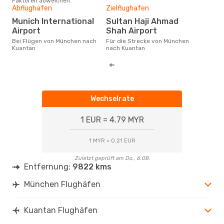
Faktoren abweichen.
Gün
Abflughafen
Zielflughafen
D
Munich International
Sultan Haji Ahmad
Oktober ist die beste Zeit um
Airport
Shah Airport
gün
Bei Flügen von München nach
Für die Strecke von München
nac
Kuantan
nach Kuantan
Wechselrate
1 EUR = 4.79 MYR
1 MYR = 0.21 EUR
Zuletzt geprüft am Do., 6.08.
Entfernung:
9822 kms
München Flughäfen
Kuantan Flughäfen